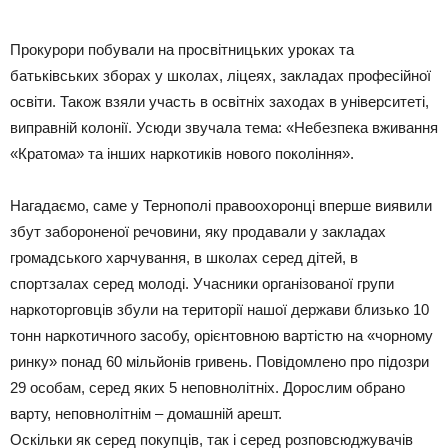
Прокурори побували на просвітницьких уроках та
батьківських зборах у школах, ліцеях, закладах професійної
освіти. Також взяли участь в освітніх заходах в університеті,
виправній колонії. Усюди звучала тема: «Небезпека вживання
«Кратома» та інших наркотиків нового покоління».
Нагадаємо, саме у Тернополі правоохоронці вперше виявили
збут забороненої речовини, яку продавали у закладах
громадського харчування, в школах серед дітей, в
спортзалах серед молоді. Учасники організованої групи
наркоторговців збули на території нашої держави близько 10
тонн наркотичного засобу, орієнтовною вартістю на «чорному
ринку» понад 60 мільйонів гривень. Повідомлено про підозри
29 особам, серед яких 5 неповнолітніх. Дорослим обрано
варту, неповнолітнім – домашній арешт.
Оскільки як серед покупців, так і серед розповсюджувачів