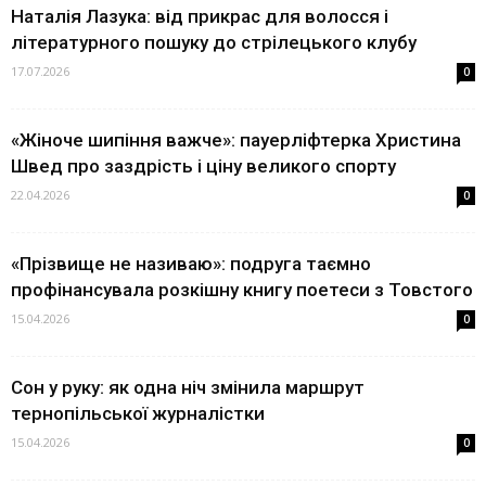
Наталія Лазука: від прикрас для волосся і
літературного пошуку до стрілецького клубу
17.07.2026
0
«Жіноче шипіння важче»: пауерліфтерка Христина
Швед про заздрість і ціну великого спорту
22.04.2026
0
«Прізвище не називаю»: подруга таємно
профінансувала розкішну книгу поетеси з Товстого
15.04.2026
0
Сон у руку: як одна ніч змінила маршрут
тернопільської журналістки
15.04.2026
0