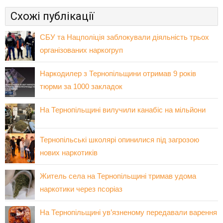
Схожі публікації
СБУ та Нацполіція заблокували діяльність трьох
організованих наркогруп
Наркодилер з Тернопільщини отримав 9 років
тюрми за 1000 закладок
На Тернопільщині вилучили канабіс на мільйони
Тернопільські школярі опинилися під загрозою
нових наркотиків
Житель села на Тернопільщині тримав удома
наркотики через псоріаз
На Тернопільщині ув’язненому передавали варення