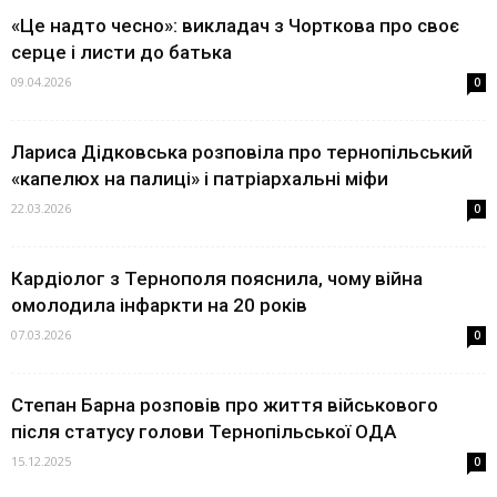
«Це надто чесно»: викладач з Чорткова про своє
серце і листи до батька
09.04.2026
0
Лариса Дідковська розповіла про тернопільський
«капелюх на палиці» і патріархальні міфи
22.03.2026
0
Кардіолог з Тернополя пояснила, чому війна
омолодила інфаркти на 20 років
07.03.2026
0
Степан Барна розповів про життя військового
після статусу голови Тернопільської ОДА
15.12.2025
0