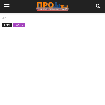
життя
життя
Новини