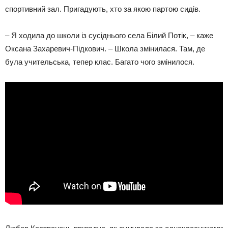
спортивний зал. Пригадують, хто за якою партою сидів.
– Я ходила до школи із сусіднього села Білий Потік, – каже
Оксана Захаревич-Підкович. – Школа змінилася. Там, де
була учительська, тепер клас. Багато чого змінилося.