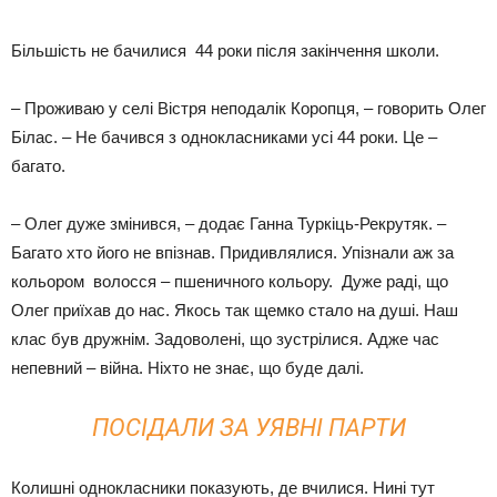
Більшість не бачилися 44 роки після закінчення школи.
– Проживаю у селі Вістря неподалік Коропця, – говорить Олег
Білас. – Не бачився з однокласниками усі 44 роки. Це –
багато.
– Олег дуже змінився, – додає Ганна Туркіць-Рекрутяк. –
Багато хто його не впізнав. Придивлялися. Упізнали аж за
кольором волосся – пшеничного кольору. Дуже раді, що
Олег приїхав до нас. Якось так щемко стало на душі. Наш
клас був дружнім. Задоволені, що зустрілися. Адже час
непевний – війна. Ніхто не знає, що буде далі.
ПОСІДАЛИ ЗА УЯВНІ ПАРТИ
Колишні однокласники показують, де вчилися. Нині тут