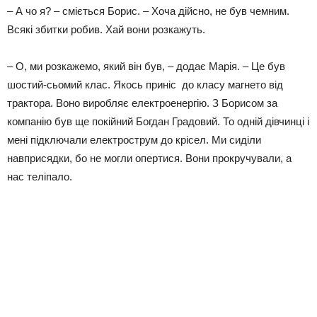
– А чо я? – сміється Борис. – Хоча дійсно, не був чемним.
Всякі збитки робив. Хай вони розкажуть.
– О, ми розкажемо, який він був, – додає Марія. – Це був
шостий-сьомий клас. Якось приніс до класу магнето від
трактора. Воно виробляє електроенергію. З Борисом за
компанію був ще покійний Богдан Градовий. То одній дівчинці і
мені підключали електрострум до крісел. Ми сиділи
навприсядки, бо не могли опертися. Вони прокручували, а
нас теліпало.