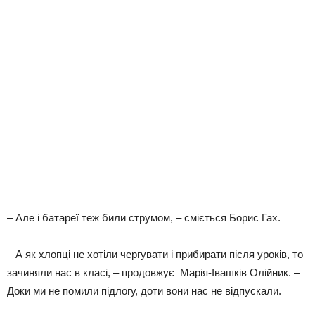
– Але і батареї теж били струмом, – сміється Борис Гах.
– А як хлопці не хотіли чергувати і прибирати після уроків, то
зачиняли нас в класі, – продовжує Марія-Івашків Олійник. –
Доки ми не помили підлогу, доти вони нас не відпускали.