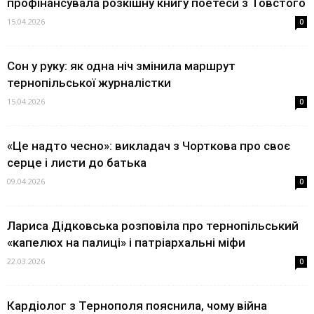
профінансувала розкішну книгу поетеси з Товстого
15.04.2026
0
Сон у руку: як одна ніч змінила маршрут
тернопільської журналістки
15.04.2026
0
«Це надто чесно»: викладач з Чорткова про своє
серце і листи до батька
09.04.2026
0
Лариса Дідковська розповіла про тернопільський
«капелюх на палиці» і патріархальні міфи
22.03.2026
0
Кардіолог з Тернополя пояснила, чому війна