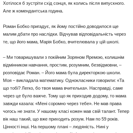
Хотілося б зустріти схід сонця, як колись після випускного.
Але ж комендантська година.
Роман Бобко пригадує, як йому постійно доводилося ще
малим дбати про наслідки. Відчував відповідальність через
те, що його мама, Марія Бобко, вчителювала у цій школі.
– Ми товаришували з покійним Зоряном Яремою, колишнім
відмінником навчання, простим, розумним, безвідмовни, –
розповідає Роман. – Його мама була директоркою школи.
Моя – викладала математику. Однокласники говорили: «Та
що тобі? Легко, бо твоя мама вчителька». Насправді, саме
через це було важче. Тому що як приходив додому, то мама
завжди казала: «Мені соромно через тебе». Не мав права
чогось не знати. У нашому класі кожен мав свій талант. Тепер
вік наш такий, що вже приходить розум. Нам по 59 років.
Цінності інші. На першому плані – людяність. Нині у