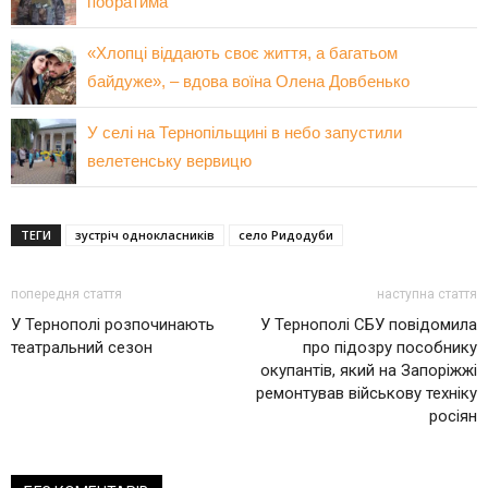
побратима
«Хлопці віддають своє життя, а багатьом
байдуже», – вдова воїна Олена Довбенько
У селі на Тернопільщині в небо запустили
велетенську вервицю
ТЕГИ
зустріч однокласників
село Ридодуби
попередня стаття
наступна стаття
У Тернополі розпочинають
У Тернополі СБУ повідомила
театральний сезон
про підозру пособнику
окупантів, який на Запоріжжі
ремонтував військову техніку
росіян