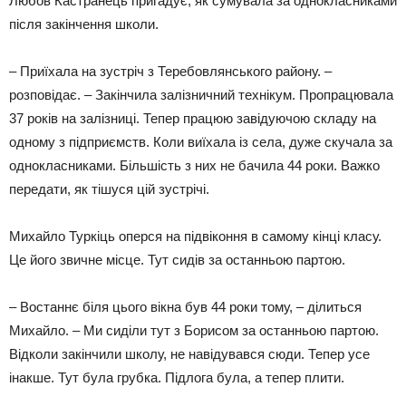
Любов Кастранець пригадує, як сумувала за однокласниками
після закінчення школи.
– Приїхала на зустріч з Теребовлянського району. –
розповідає. – Закінчила залізничний технікум. Пропрацювала
37 років на залізниці. Тепер працюю завідуючою складу на
одному з підприємств. Коли виїхала із села, дуже скучала за
однокласниками. Більшість з них не бачила 44 роки. Важко
передати, як тішуся цій зустрічі.
Михайло Туркіць оперся на підвіконня в самому кінці класу.
Це його звичне місце. Тут сидів за останньою партою.
– Востаннє біля цього вікна був 44 роки тому, – ділиться
Михайло. – Ми сиділи тут з Борисом за останньою партою.
Відколи закінчили школу, не навідувався сюди. Тепер усе
інакше. Тут була грубка. Підлога була, а тепер плити.