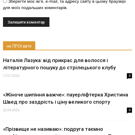
Зберегти моє ім'я, e-mail, та адресу сайту в цьому браузері
для моїх подальших коментарів.
не ПРОгавте
Наталія Лазука: від прикрас для волосся і
літературного пошуку до стрілецького клубу
17.07.2026
0
«Жіноче шипіння важче»: пауерліфтерка Христина
Швед про заздрість і ціну великого спорту
22.04.2026
0
«Прізвище не називаю»: подруга таємно