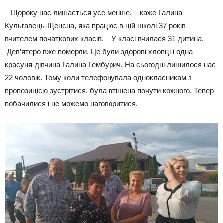
– Щороку нас лишається усе менше, – каже Галина
Кульгавець-Щенсна, яка працює в цій школі 37 років
вчителем початкових класів. – У класі вчилася 31 дитина.
Дев’ятеро вже померли. Це були здорові хлопці і одна
красуня-дівчина Галина Гембурич. На сьогодні лишилося нас
22 чоловік. Тому коли телефонувала однокласникам з
пропозицією зустрітися, була втішена почути кожного. Тепер
побачилися і не можемо наговоритися.