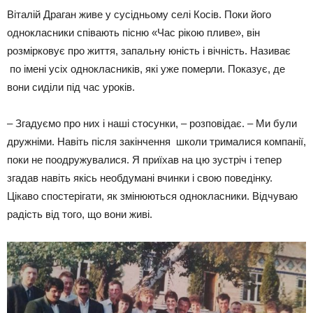
Віталій Драган живе у сусідньому селі Косів. Поки його
однокласники співають пісню «Час рікою пливе», він
розмірковує про життя, запальну юність і вічність. Називає
по імені усіх однокласників, які уже померли. Показує, де
вони сиділи під час уроків.
– Згадуємо про них і наші стосунки, – розповідає. – Ми були
дружніми. Навіть після закінчення школи трималися компанії,
поки не поодружувалися. Я приїхав на цю зустріч і тепер
згадав навіть якісь необдумані вчинки і свою поведінку.
Цікаво спостерігати, як змінюються однокласники. Відчуваю
радість від того, що вони живі.