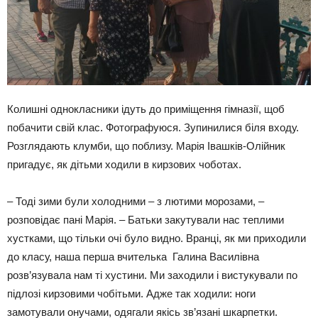
Колишні однокласники ідуть до приміщення гімназії, щоб
побачити свій клас. Фотографуюся. Зупинилися біля входу.
Розглядають клумби, що поблизу. Марія Івашків-Олійник
пригадує, як дітьми ходили в кирзових чоботах.
– Тоді зими були холодними – з лютими морозами, –
розповідає пані Марія. – Батьки закутували нас теплими
хустками, що тільки очі було видно. Вранці, як ми приходили
до класу, наша перша вчителька Галина Василівна
розв’язувала нам ті хустини. Ми заходили і вистукували по
підлозі кирзовими чобітьми. Адже так ходили: ноги
замотували онучами, одягали якісь зв’язані шкарпетки.