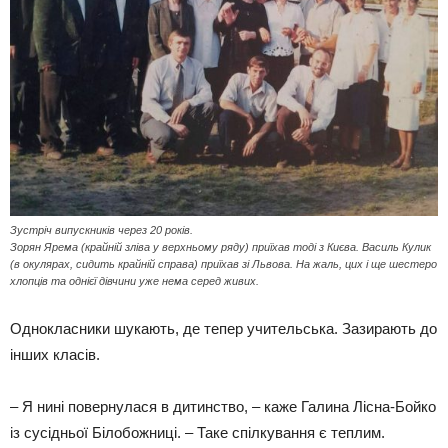
Зустріч випускників через 20 років.
Зорян Ярема (крайній зліва у верхньому ряду) приїхав тоді з Києва. Василь Кулик
(в окулярах, сидить крайній справа) приїхав зі Львова. На жаль, цих і ще шестеро
хлопців та однієї дівчини уже нема серед живих.
Однокласники шукають, де тепер учительська. Зазирають до
інших класів.
– Я нині повернулася в дитинство, – каже Галина Лісна-Бойко
із сусідньої Білобожниці. – Таке спілкування є теплим.