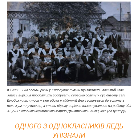
Юність. Учні восьмирічки у Ридодубах тільки що закінчили восьмий клас.
Хтось вирішив продовжити здобувати середню освіту у сусідньому селі
Білобожниця, хтось – вже обрав майбутній фах і готувався до вступу в
технікум чи училище, а хтось одразу вирішив влаштуватися на роботу. Усі
31 учні з класною керівничкою Марією Дмитрівною Скибіцькою (по центру).
ОДНОГО З ОДНОКЛАСНИКІВ ЛЕДЬ
УПІЗНАЛИ