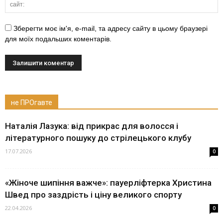
Зберегти моє ім'я, e-mail, та адресу сайту в цьому браузері
для моїх подальших коментарів.
не ПРОгавте
Наталія Лазука: від прикрас для волосся і
літературного пошуку до стрілецького клубу
17.07.2026
0
«Жіноче шипіння важче»: пауерліфтерка Христина
Швед про заздрість і ціну великого спорту
22.04.2026
0