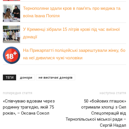
Тернополяни здали кров в пам’ять про медика та
воїна Івана Попіля
У Кременці зібрали 15 літрів крові під час виїзної
донації
На Прикарпатті поліцейські заарештували жінку, бо
на неї дивилися чужі чоловіки
ТЕГИ
донори
не вистачає донорів
попередня стаття
наступна стаття
«Співчуваю вдовам через
50 «бойових пташок»
родинну трагедію, якій 75
отримали хлопці з Сил
років», – Оксана Сокол
Спецоперацій від
Тернопільської міської ради –
Сергій Надал