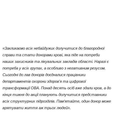
«Закликаємо всіх небайдужих долучитися до благородної
справи та стати донорами крові, яка піде на потреби
наших захисників та лікувальних закладів області. Наразі є
потреба у всіх групах, а особливо з негативним резусом.
Сьогодні до лав донорів доєдналися працівники
департаментів охорони здоров’я та цифрової
трансформації ОВА. Понад десять осіб вже здали кров, а до
кінця тижня до акції планують долучитися представники
всіх структурних підрозділів. Пам’ятайте, один донор може
врятувати життя аж трьох людей».