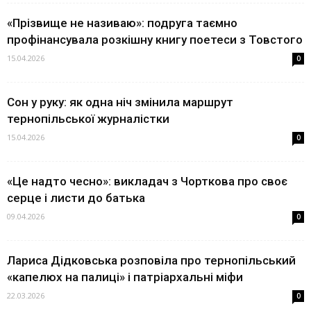
«Прізвище не називаю»: подруга таємно
профінансувала розкішну книгу поетеси з Товстого
15.04.2026
0
Сон у руку: як одна ніч змінила маршрут
тернопільської журналістки
15.04.2026
0
«Це надто чесно»: викладач з Чорткова про своє
серце і листи до батька
09.04.2026
0
Лариса Дідковська розповіла про тернопільський
«капелюх на палиці» і патріархальні міфи
22.03.2026
0