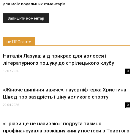
для моїх подальших коментарів.
не ПРОгавте
Наталія Лазука: від прикрас для волосся і
літературного пошуку до стрілецького клубу
17.07.2026
0
«Жіноче шипіння важче»: пауерліфтерка Христина
Швед про заздрість і ціну великого спорту
22.04.2026
0
«Прізвище не називаю»: подруга таємно
профінансувала розкішну книгу поетеси з Товстого