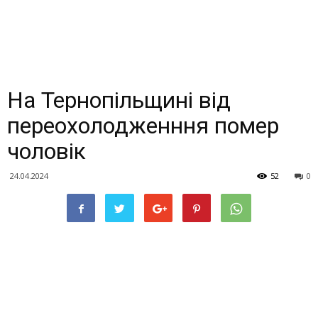
На Тернопільщині від
переохолодженння помер
чоловік
24.04.2024
52
0