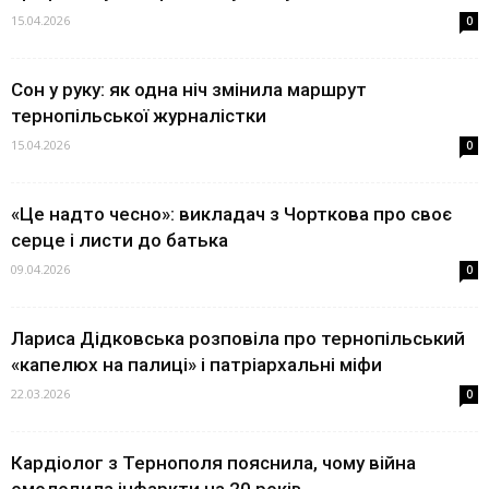
15.04.2026
0
Сон у руку: як одна ніч змінила маршрут
тернопільської журналістки
15.04.2026
0
«Це надто чесно»: викладач з Чорткова про своє
серце і листи до батька
09.04.2026
0
Лариса Дідковська розповіла про тернопільський
«капелюх на палиці» і патріархальні міфи
22.03.2026
0
Кардіолог з Тернополя пояснила, чому війна