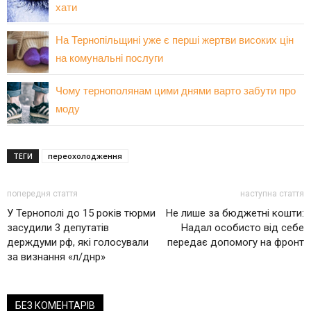
хати
На Тернопільщині уже є перші жертви високих цін
на комунальні послуги
Чому тернополянам цими днями варто забути про
моду
ТЕГИ
переохолодження
попередня стаття
наступна стаття
У Тернополі до 15 років тюрми
Не лише за бюджетні кошти:
засудили 3 депутатів
Надал особисто від себе
держдуми рф, які голосували
передає допомогу на фронт
за визнання «л/днр»
БЕЗ КОМЕНТАРІВ