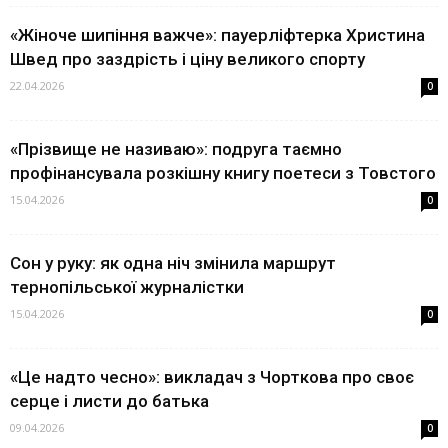
«Жіноче шипіння важче»: пауерліфтерка Христина
Швед про заздрість і ціну великого спорту
22.04.2026
0
«Прізвище не називаю»: подруга таємно
профінансувала розкішну книгу поетеси з Товстого
15.04.2026
0
Сон у руку: як одна ніч змінила маршрут
тернопільської журналістки
15.04.2026
0
«Це надто чесно»: викладач з Чорткова про своє
серце і листи до батька
09.04.2026
0