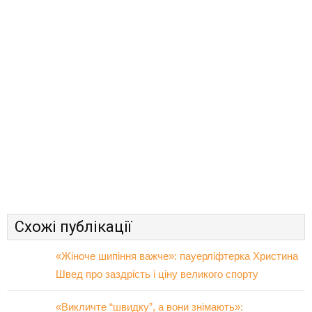
Схожі публікації
«Жіноче шипіння важче»: пауерліфтерка Христина
Швед про заздрість і ціну великого спорту
«Викличте “швидку”, а вони знімають»: