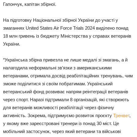
Гапончук, капітан збірної.
На підготовку Національної збірної України до участі у
змаганнях United States Air Force Trials 2024 виділено понад
18 млн гривень із бюджету Міністерства у справах ветеранів
України.
“Українська збірна привезла не лише медалі зі змагань, а й
налагодила неформальні зв’язки з американськими
ветеранами, отримала досвід реабілітаційних тренувань, чим
зможе поділитися зі своїм побратимам. Український
ветеранський фонд розвиває напрям реінтеграції ветеранів
через спорт. Наразі підтримали 8 організацій, які створюють
для ветеранів можливості реабілітації через фізичну
активність. Зокрема, підтримуємо розвиток проєкту
Тренвет
,
у якому вже зареєстровані тренери із понад 30 міст. Це
мобільний застосунок, через який ветерани та військові