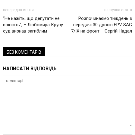
попередня стаття
наступна стаття
“Не кажіть, що депутати не
Розпочинаємо тиждень з
воюють”, – Любомира Крупу
передачі 30 дронів FPV SAG
суд визнав загиблим
7/IX на фронт – Сергій Надал
БЕЗ КОМЕНТАРІВ
НАПИСАТИ ВІДПОВІДЬ