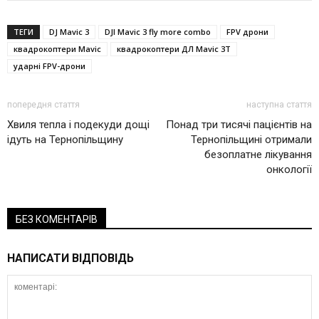
ТЕГИ
DJ Mavic 3
DJI Mavic 3 fly more combo
FPV дрони
квадрокоптери Mavic
квадрокоптери ДЛ Mavic 3Т
ударні FPV-дрони
попередня стаття
наступна стаття
Хвиля тепла і подекуди дощі
Понад три тисячі пацієнтів на
ідуть на Тернопільщину
Тернопільщині отримали
безоплатне лікування
онкології
БЕЗ КОМЕНТАРІВ
НАПИСАТИ ВІДПОВІДЬ