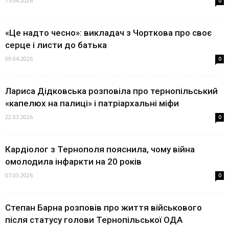
15.04.2026
0
«Це надто чесно»: викладач з Чорткова про своє
серце і листи до батька
09.04.2026
0
Лариса Дідковська розповіла про тернопільський
«капелюх на палиці» і патріархальні міфи
22.03.2026
0
Кардіолог з Тернополя пояснила, чому війна
омолодила інфаркти на 20 років
07.03.2026
0
Степан Барна розповів про життя військового
після статусу голови Тернопільської ОДА