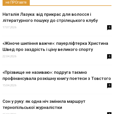
не ПРОгавте
Наталія Лазука: від прикрас для волосся і
літературного пошуку до стрілецького клубу
17.07.2026
0
«Жіноче шипіння важче»: пауерліфтерка Христина
Швед про заздрість і ціну великого спорту
22.04.2026
0
«Прізвище не називаю»: подруга таємно
профінансувала розкішну книгу поетеси з Товстого
15.04.2026
0
Сон у руку: як одна ніч змінила маршрут
тернопільської журналістки