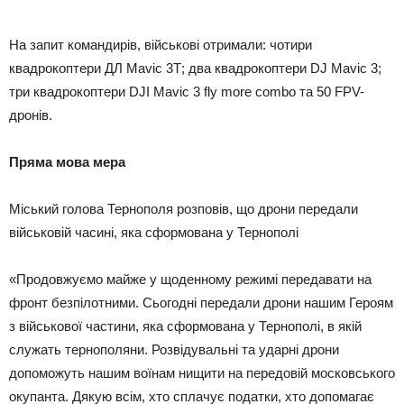
На запит командирів, військові отримали: чотири
квадрокоптери ДЛ Mavic 3Т; два квадрокоптери DJ Mavic 3;
три квадрокоптери DJI Mavic 3 fly more combo та 50 FPV-
дронів.
Пряма мова мера
Міський голова Тернополя розповів, що дрони передали
військовій часині, яка сформована у Тернополі
«Продовжуємо майже у щоденному режимі передавати на
фронт безпілотними. Сьогодні передали дрони нашим Героям
з військової частини, яка сформована у Тернополі, в якій
служать тернополяни. Розвідувальні та ударні дрони
допоможуть нашим воїнам нищити на передовій московського
окупанта. Дякую всім, хто сплачує податки, хто допомагає