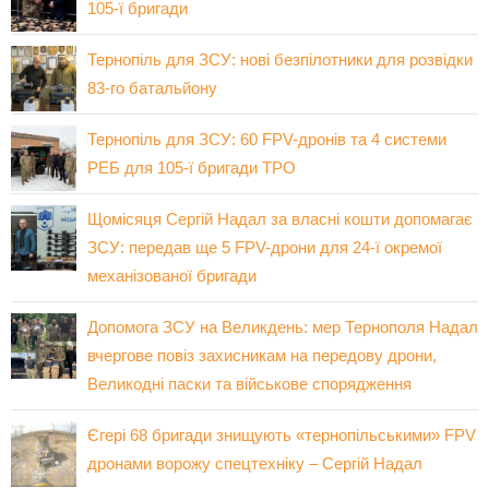
105-ї бригади
Тернопіль для ЗСУ: нові безпілотники для розвідки
83-го батальйону
Тернопіль для ЗСУ: 60 FPV-дронів та 4 системи
РЕБ для 105-ї бригади ТРО
Щомісяця Сергій Надал за власні кошти допомагає
ЗСУ: передав ще 5 FPV-дрони для 24-ї окремої
механізованої бригади
Допомога ЗСУ на Великдень: мер Тернополя Надал
вчергове повіз захисникам на передову дрони,
Великодні паски та військове спорядження
Єгері 68 бригади знищують «тернопільськими» FPV
дронами ворожу спецтехніку – Сергій Надал