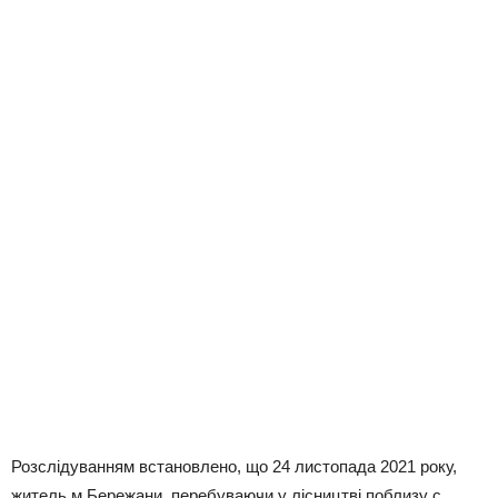
Розслідуванням встановлено, що 24 листопада 2021 року,
житель м.Бережани, перебуваючи у лісництві поблизу с.