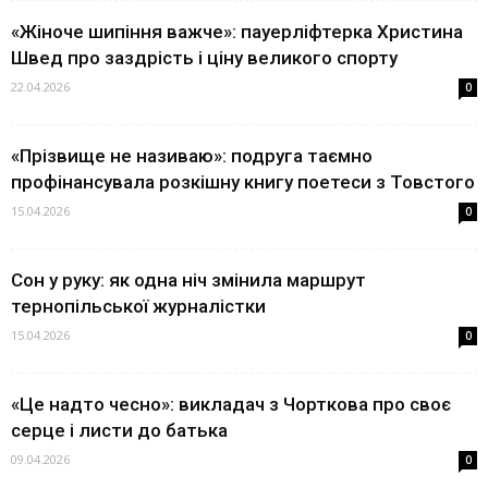
«Жіноче шипіння важче»: пауерліфтерка Христина
Швед про заздрість і ціну великого спорту
22.04.2026
0
«Прізвище не називаю»: подруга таємно
профінансувала розкішну книгу поетеси з Товстого
15.04.2026
0
Сон у руку: як одна ніч змінила маршрут
тернопільської журналістки
15.04.2026
0
«Це надто чесно»: викладач з Чорткова про своє
серце і листи до батька
09.04.2026
0