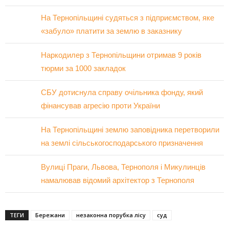
На Тернопільщині судяться з підприємством, яке
«забуло» платити за землю в заказнику
Наркодилер з Тернопільщини отримав 9 років
тюрми за 1000 закладок
СБУ дотиснула справу очільника фонду, який
фінансував агресію проти України
На Тернопільщині землю заповідника перетворили
на землі сільськогосподарського призначення
Вулиці Праги, Львова, Тернополя і Микулинців
намалював відомий архітектор з Тернополя
ТЕГИ
Бережани
незаконна порубка лісу
суд