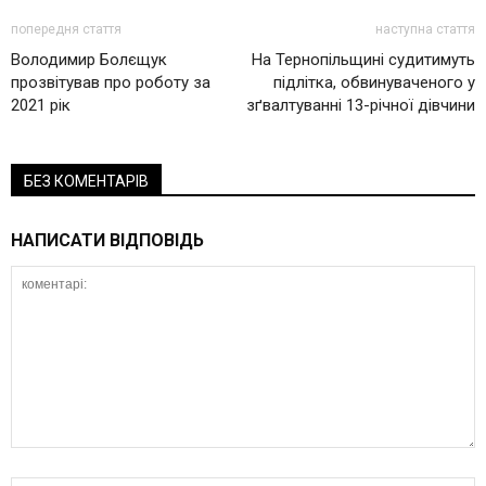
попередня стаття
наступна стаття
Володимир Болєщук
На Тернопільщині судитимуть
прозвітував про роботу за
підлітка, обвинуваченого у
2021 рік
зґвалтуванні 13-річної дівчини
БЕЗ КОМЕНТАРІВ
НАПИСАТИ ВІДПОВІДЬ