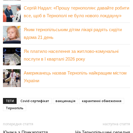
Сергій Надал: «Прошу тернополян: давайте робити
все, щоб в Тернополі не було нового локдауну»
Яким тернопільським дітям лікарі радять сидіти
вдома 21 день
Як платило населення за житлово-комунальні
послуги в І кварталі 2026 року
Американець назвав Тернопіль найкращим містом
України
ТЕГИ
Covid-сертифікат
вакцинація
карантинні обмеження
Тернопіль
попередня стаття
наступна стаття
Юнака з Прикарпаття
На Тернопільщині середня