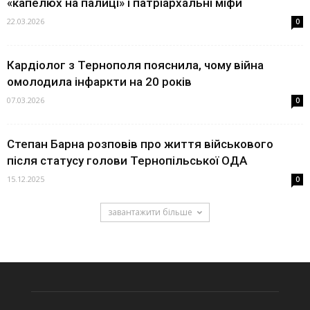
«капелюх на палиці» і патріархальні міфи
22.03.2026
0
Кардіолог з Тернополя пояснила, чому війна
омолодила інфаркти на 20 років
07.03.2026
0
Степан Барна розповів про життя військового
після статусу голови Тернопільської ОДА
15.12.2025
0
завантажити більше