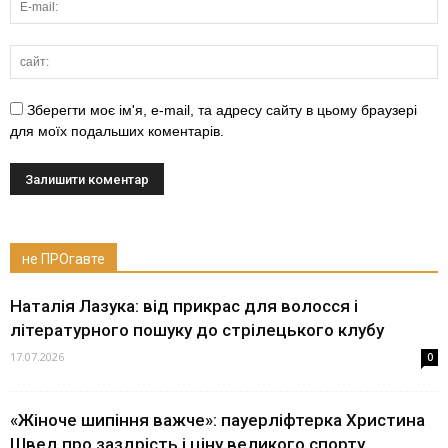
Зберегти моє ім'я, e-mail, та адресу сайту в цьому браузері
для моїх подальших коментарів.
не ПРОгавте
Наталія Лазука: від прикрас для волосся і
літературного пошуку до стрілецького клубу
17.07.2026
0
«Жіноче шипіння важче»: пауерліфтерка Христина
Швед про заздрість і ціну великого спорту