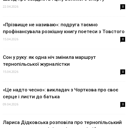
22.04.2026
0
«Прізвище не називаю»: подруга таємно
профінансувала розкішну книгу поетеси з Товстого
15.04.2026
0
Сон у руку: як одна ніч змінила маршрут
тернопільської журналістки
15.04.2026
0
«Це надто чесно»: викладач з Чорткова про своє
серце і листи до батька
09.04.2026
0
Лариса Дідковська розповіла про тернопільський