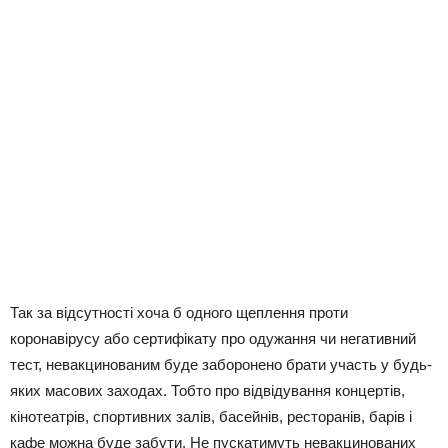
Так за відсутності хоча б одного щеплення проти
коронавірусу або сертифікату про одужання чи негативний
тест, невакцинованим буде заборонено брати участь у будь-
яких масових заходах. Тобто про відвідування концертів,
кінотеатрів, спортивних залів, басейнів, ресторанів, барів і
кафе можна буде забути. Не пускатимуть невакцинованих