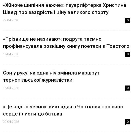
«Жіноче шипіння важче»: пауерліфтерка Христина
Швед про заздрість і ціну великого спорту
22.04.2026
0
«Прізвище не називаю»: подруга таємно
профінансувала розкішну книгу поетеси з Товстого
15.04.2026
0
Сон у руку: як одна ніч змінила маршрут
тернопільської журналістки
15.04.2026
0
«Це надто чесно»: викладач з Чорткова про своє
серце і листи до батька
09.04.2026
0