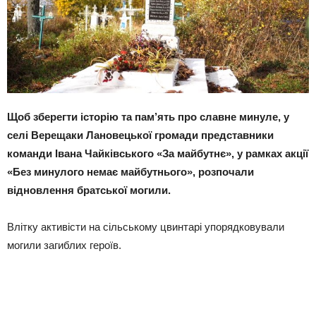
Щоб зберегти історію та пам’ять про славне минуле, у
селі Верещаки Лановецької громади представники
команди Івана Чайківського «За майбутнє», у рамках акції
«Без минулого немає майбутнього», розпочали
відновлення братської могили.
Влітку активісти на сільському цвинтарі упорядковували
могили загиблих героїв.