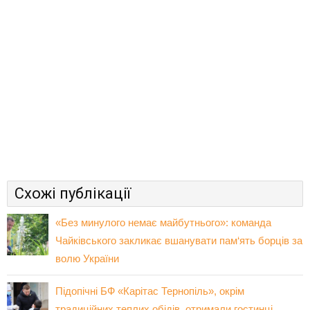
Схожі публікації
«Без минулого немає майбутнього»: команда
Чайківського закликає вшанувати пам‘ять борців за
волю України
Підопічні БФ «Карітас Тернопіль», окрім
традиційних теплих обідів, отримали гостинці