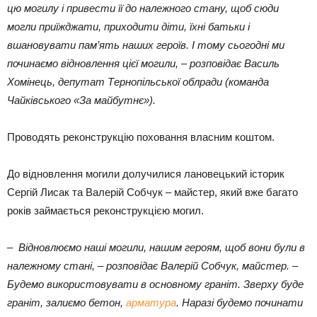
цю могилу і привести її до належного стану, щоб сюди
могли приїжджати, приходити діти, їхні батьки і
вшановувати пам’ять наших героїв. І тому сьогодні ми
починаємо відновлення цієї могили, – розповідає Василь
Хомінець, депутат Тернопільської облради (команда
Чайківського «За майбутнє»).
Проводять реконструкцію поховання власним коштом.
До відновлення могили долучилися лановецький історик
Сергій Лисак та Валерій Собчук – майстер, який вже багато
років займається реконструкцією могил.
– Відновлюємо наші могили, нашим героям, щоб вони були в
належному стані, – розповідає Валерій Собчук, майстер. –
Будемо використовувати в основному граніт. Зверху буде
граніт, залиємо бетон,
арматура
. Наразі будемо починати