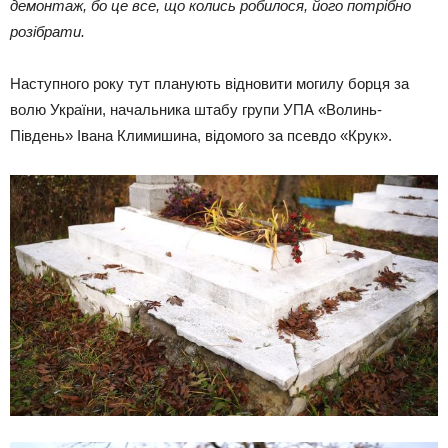
демонтаж, бо це все, що колись робилося, його потрібно
розібрати.
Наступного року тут планують відновити могилу борця за
волю України, начальника штабу групи УПА «Волинь-
Південь» Івана Климишина, відомого за псевдо «Крук».