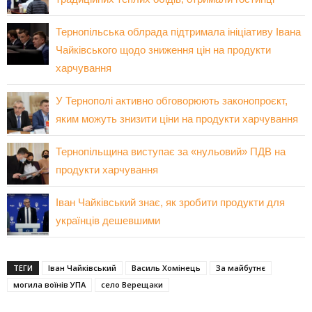
Тернопільська облрада підтримала ініціативу Івана
Чайківського щодо зниження цін на продукти
харчування
У Тернополі активно обговорюють законопроєкт,
яким можуть знизити ціни на продукти харчування
Тернопільщина виступає за «нульовий» ПДВ на
продукти харчування
Іван Чайківський знає, як зробити продукти для
українців дешевшими
ТЕГИ
Іван Чайківський
Василь Хомінець
За майбутнє
могила воїнів УПА
село Верещаки