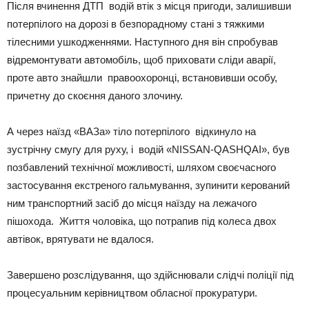
Після вчинення ДТП водій втік з місця пригоди, залишивши
потерпілого на дорозі в безпорадному стані з тяжкими
тілесними ушкодженнями. Наступного дня він спробував
відремонтувати автомобіль, щоб приховати сліди аварії,
проте авто знайшли правоохоронці, встановивши особу,
причетну до скоєння даного злочину.
А через наїзд «ВАЗа» тіло потерпілого відкинуло на
зустрічну смугу для руху, і водій «NISSAN-QASHQAI», був
позбавлений технічної можливості, шляхом своєчасного
застосування екстреного гальмування, зупинити керований
ним транспортний засіб до місця наїзду на лежачого
пішохода. Життя чоловіка, що потрапив під колеса двох
автівок, врятувати не вдалося.
Завершено розслідування, що здійснювали слідчі поліції під
процесуальним керівництвом обласної прокуратури.