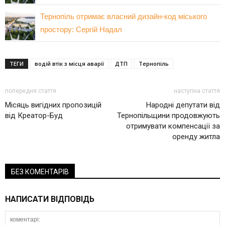
Тернопіль отримає власний дизайн-код міського
простору: Сергій Надал
ТЕГИ
водій втік з місця аварії
ДТП
Тернопіль
попередня стаття
наступна стаття
Місяць вигідних пропозицій
Народні депутати від
від Креатор-Буд
Тернопільщини продовжують
отримувати компенсації за
оренду житла
БЕЗ КОМЕНТАРІВ
НАПИСАТИ ВІДПОВІДЬ