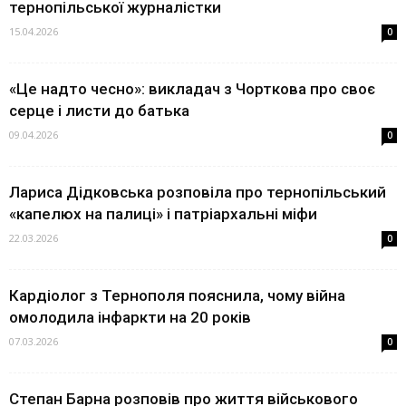
тернопільської журналістки
15.04.2026
0
«Це надто чесно»: викладач з Чорткова про своє
серце і листи до батька
09.04.2026
0
Лариса Дідковська розповіла про тернопільський
«капелюх на палиці» і патріархальні міфи
22.03.2026
0
Кардіолог з Тернополя пояснила, чому війна
омолодила інфаркти на 20 років
07.03.2026
0
Степан Барна розповів про життя військового