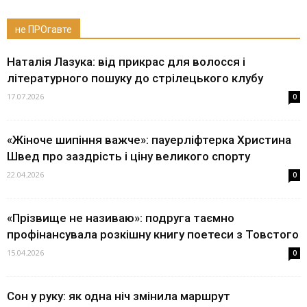
не ПРОгавте
Наталія Лазука: від прикрас для волосся і
літературного пошуку до стрілецького клубу
17.07.2026
0
«Жіноче шипіння важче»: пауерліфтерка Христина
Швед про заздрість і ціну великого спорту
22.04.2026
0
«Прізвище не називаю»: подруга таємно
профінансувала розкішну книгу поетеси з Товстого
15.04.2026
0
Сон у руку: як одна ніч змінила маршрут