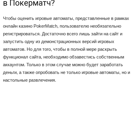
в Покерматч?
Чтобы оценить игровые автоматы, представленные в рамках
онлайн казино PokerMatch, пользователю необязательно
регистрироваться. Достаточно всего лишь зайти на сайт и
запустить одну из демонстрационных версий игровых
автоматов. Но для того, чтобы в полной мере раскрыть
функционал сайта, необходимо обзавестись собственным
аккаунтом. Только в этом случае можно будет заработать
деньги, а также опробовать не только игровые автоматы, но и
настольные развлечения.