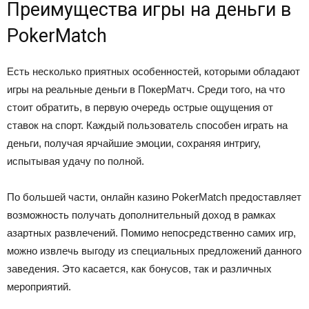
Преимущества игры на деньги в
PokerMatch
Есть несколько приятных особенностей, которыми обладают
игры на реальные деньги в ПокерМатч. Среди того, на что
стоит обратить, в первую очередь острые ощущения от
ставок на спорт. Каждый пользователь способен играть на
деньги, получая ярчайшие эмоции, сохраняя интригу,
испытывая удачу по полной.
По большей части, онлайн казино PokerMatch предоставляет
возможность получать дополнительный доход в рамках
азартных развлечений. Помимо непосредственно самих игр,
можно извлечь выгоду из специальных предложений данного
заведения. Это касается, как бонусов, так и различных
мероприятий.