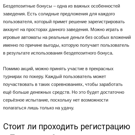
Бездепозитные бонусы – одна из важных особенностей
заведения. Есть солидные предложения для каждого
пользователя, который примет решение зарегистрировать
аккаунт на просторах данного заведения. Можно играть в
игровые автоматы на реальные деньги без особых вложений
именно по причине выгоды, которую получает пользователь
в результате использования бездепозитного бонуса.
Помимо акций, можно принять участие в прекрасных
турнирах по покеру. Каждый пользователь может
поучаствовать в таких соревнованиях, чтобы заработать
ещё больше денежных средств. Но это будет достаточно
серьёзное испытание, поскольку нет возможности
полагаться лишь только на удачу.
Стоит ли проходить регистрацию