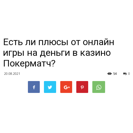
Есть ли плюсы от онлайн
игры на деньги в казино
Покерматч?
20.08.2021
54
0