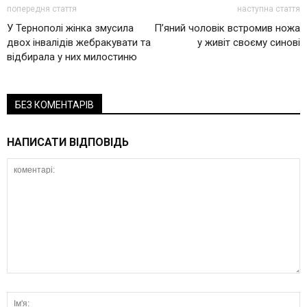
попередня стаття
наступна стаття
У Тернополі жінка змусила
П’яний чоловік встромив ножа
двох інвалідів жебракувати та
у живіт своєму синові
відбирала у них милостиню
БЕЗ КОМЕНТАРІВ
НАПИСАТИ ВІДПОВІДЬ