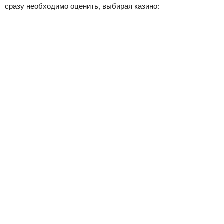
сразу необходимо оценить, выбирая казино: