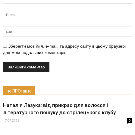
Зберегти моє ім'я, e-mail, та адресу сайту в цьому браузері
для моїх подальших коментарів.
не ПРОгавте
Наталія Лазука: від прикрас для волосся і
літературного пошуку до стрілецького клубу
17.07.2026
0