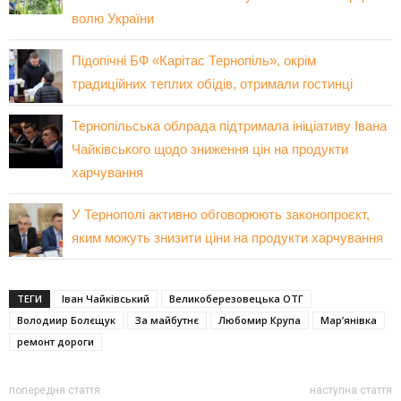
волю України
Підопічні БФ «Карітас Тернопіль», окрім
традиційних теплих обідів, отримали гостинці
Тернопільська облрада підтримала ініціативу Івана
Чайківського щодо зниження цін на продукти
харчування
У Тернополі активно обговорюють законопроєкт,
яким можуть знизити ціни на продукти харчування
ТЕГИ
Іван Чайківський
Великоберезовецька ОТГ
Володиир Болєщук
За майбутнє
Любомир Крупа
Мар’янівка
ремонт дороги
попередня стаття
наступна стаття