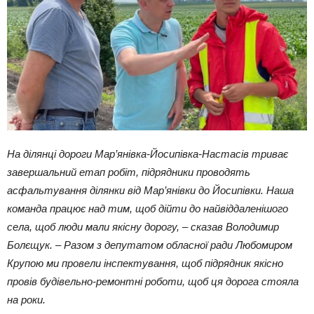
На ділянці дороги Мар’янівка-Йосипівка-Настасів триває
завершальний етап робіт, підрядники проводять
асфальтування ділянки від Мар’янівки до Йосипівки.
Наша
команда працює над тим, щоб дійти до найвіддаленішого
села, щоб люди мали якісну дорогу, – сказав Володимир
Болєщук. – Разом з депутатом обласної ради Любомиром
Крупою ми провели інспектування, щоб підрядник якісно
провів будівельно-ремонтні роботи, щоб ця дорога стояла
на роки.