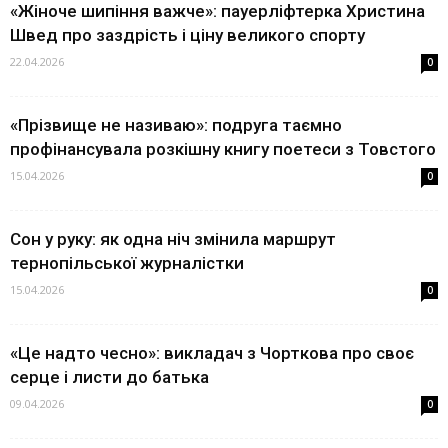
«Жіноче шипіння важче»: пауерліфтерка Христина
Швед про заздрість і ціну великого спорту
22.04.2026
0
«Прізвище не називаю»: подруга таємно
профінансувала розкішну книгу поетеси з Товстого
15.04.2026
0
Сон у руку: як одна ніч змінила маршрут
тернопільської журналістки
15.04.2026
0
«Це надто чесно»: викладач з Чорткова про своє
серце і листи до батька
09.04.2026
0