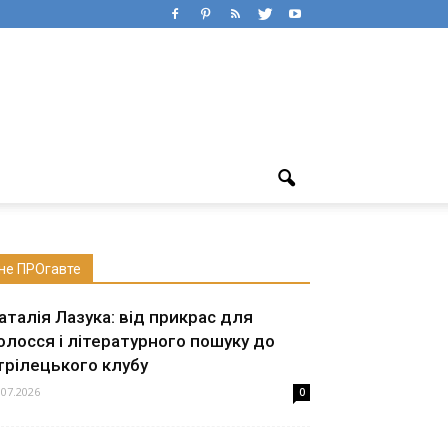
не ПРОгавте
аталія Лазука: від прикрас для
олосся і літературного пошуку до
трілецького клубу
.07.2026
0