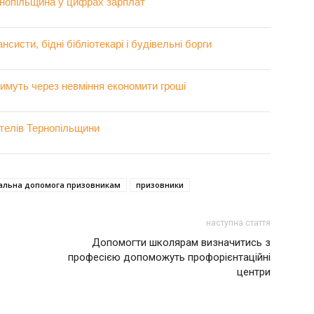
рнопільщина у цифрах зарплат
нсисти, бідні бібліотекарі і будівельні борги
имуть через невміння економити гроші
ителів Тернопільщини
альна допомога призовникам
призовники
наступна стаття
Допомогти школярам визначитись з
професією допоможуть профорієнтаційні
центри