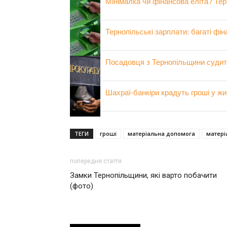
Мінімалка чи фінансова еліта? Те
Тернопільські зарплати: багаті фіна
Посадовця з Тернопільщини судит
Шахраї-банкіри крадуть гроші у ж
ТЕГИ
гроші
матеріальна допомога
матері
попередня стаття
Замки Тернопільщини, які варто побачити
(фото)