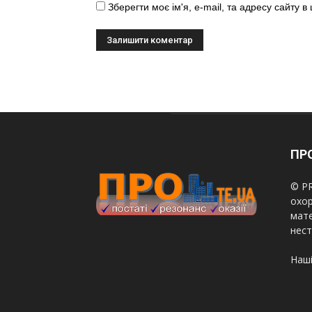
Зберегти моє ім'я, e-mail, та адресу сайту 
ПРО
© PR
охор
мате
нест
Наші