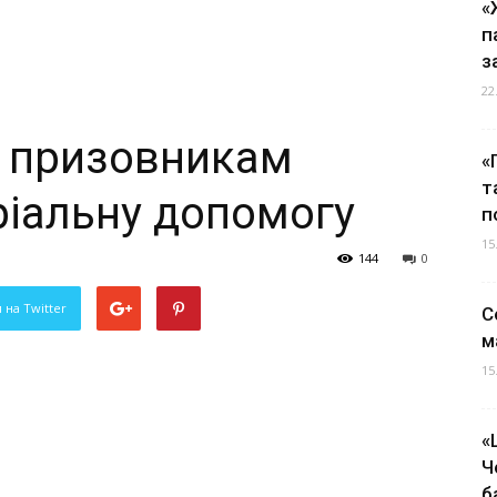
«
п
з
22
 призовникам
«
т
ріальну допомогу
п
15
144
0
 на Twitter
С
м
15
«
Ч
б