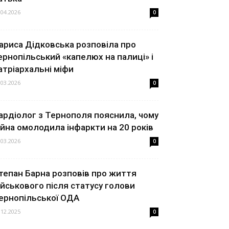
.04.2026
0
ариса Дідковська розповіла про
ернопільський «капелюх на палиці» і
атріархальні міфи
.03.2026
0
ардіолог з Тернополя пояснила, чому
ійна омолодила інфаркти на 20 років
.03.2026
0
тепан Барна розповів про життя
ійськового після статусу голови
ернопільської ОДА
.12.2025
0