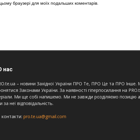
в цьому браузері для моїх подальших коментарів.
 нас
O.te.ua – новини Західної України ПРО Те, ПРО Це та ПРО Інше. М
онятися Законами України. За наявності гіперпосилання на PRO.
ріали. Ми ще собі напишемо. Ми не завжди розділяємо позицію а
и за неї відповідальність.
 контакти:
pro.te.ua@gmail.com