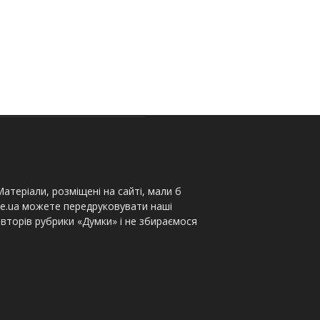
атеріали, розміщені на сайті, мали б
te.ua можете передруковувати наші
вторів рубрики «Думки» і не збираємося