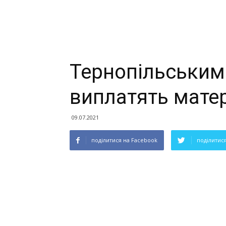
Тернопільським
виплатять мате
09.07.2021
поділитися на Facebook
поділитися