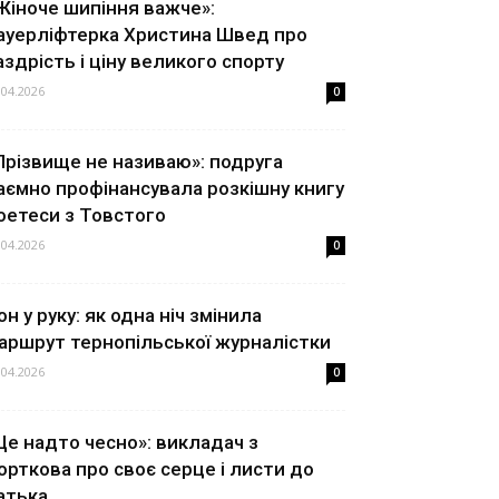
Жіноче шипіння важче»:
ауерліфтерка Христина Швед про
аздрість і ціну великого спорту
.04.2026
0
Прізвище не називаю»: подруга
аємно профінансувала розкішну книгу
оетеси з Товстого
.04.2026
0
он у руку: як одна ніч змінила
аршрут тернопільської журналістки
.04.2026
0
Це надто чесно»: викладач з
орткова про своє серце і листи до
атька