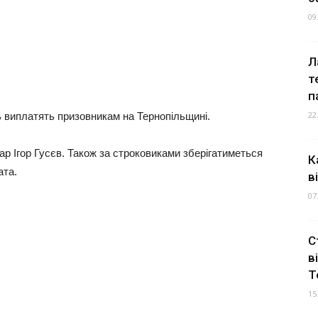
09
Л
т
п
22
ь виплатять призовникам на Тернопільщині.
ар Ігор Гусєв. Також за строковиками зберігатиметься
К
ата.
в
07
С
в
Т
15