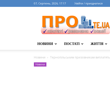
07, Серпень, 2026, 17:17
Увійти / приєднатися
НОВИНИ
ПОСТАТІ
ЖИТТЯ
Новини
Тернопільським призовникам виплатять
Новини