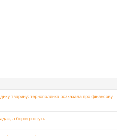
 дику тварину: тернополянка розказала про фінансову
адає, а борги ростуть