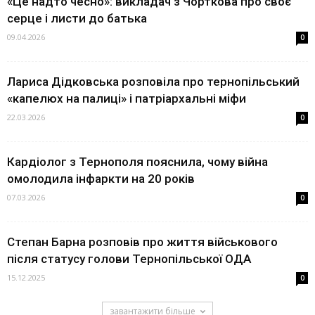
«Це надто чесно»: викладач з Чорткова про своє
серце і листи до батька
09.04.2026
0
Лариса Дідковська розповіла про тернопільський
«капелюх на палиці» і патріархальні міфи
22.03.2026
0
Кардіолог з Тернополя пояснила, чому війна
омолодила інфаркти на 20 років
07.03.2026
0
Степан Барна розповів про життя військового
після статусу голови Тернопільської ОДА
15.12.2025
0
завантажити більше