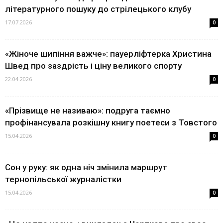
літературного пошуку до стрілецького клубу
17.07.2026
0
«Жіноче шипіння важче»: пауерліфтерка Христина
Швед про заздрість і ціну великого спорту
22.04.2026
0
«Прізвище не називаю»: подруга таємно
профінансувала розкішну книгу поетеси з Товстого
15.04.2026
0
Сон у руку: як одна ніч змінила маршрут
тернопільської журналістки
15.04.2026
0