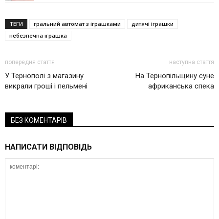
ТЕГИ
гральний автомат з іграшками
дитячі іграшки
небезпечна іграшка
попередня стаття
наступна стаття
У Тернополі з магазину
На Тернопільщину суне
викрали гроші і пельмені
африканська спека
БЕЗ КОМЕНТАРІВ
НАПИСАТИ ВІДПОВІДЬ