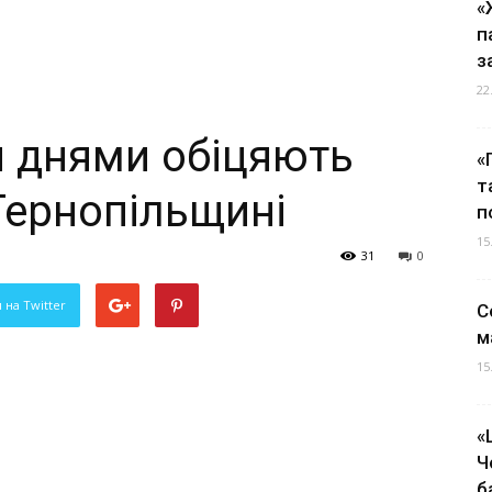
«
п
з
22
 днями обіцяють
«
т
 Тернопільщині
п
15
31
0
 на Twitter
С
м
15
«
Ч
б