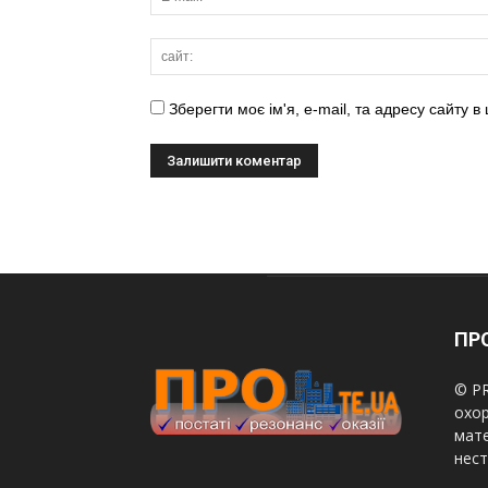
Зберегти моє ім'я, e-mail, та адресу сайту 
ПРО
© PR
охор
мате
нест