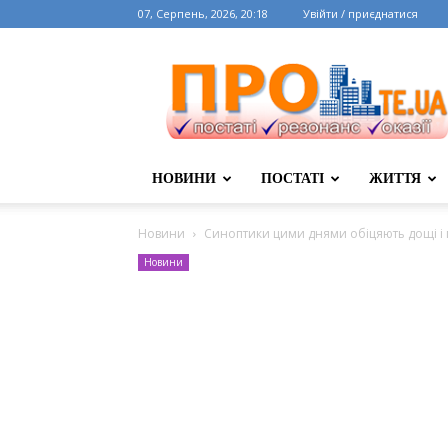
07, Серпень, 2026, 20:18
Увійти / приєднатися
НОВИНИ
ПОСТАТІ
ЖИТТЯ
Новини
Синоптики цими днями обіцяють дощі і
Новини