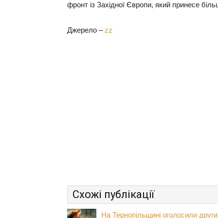
фронт із Західної Європи, який принесе біл
Джерело –
zz
Схожі публікації
На Тернопільщині оголосили други