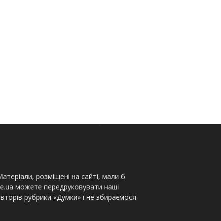
атеріали, розміщені на сайті, мали б
te.ua можете передруковувати наші
вторів рубрики «Думки» і не збираємося