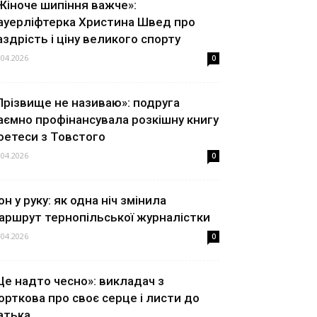
Жіноче шипіння важче»:
ауерліфтерка Христина Швед про
аздрість і ціну великого спорту
.04.2026
0
Прізвище не називаю»: подруга
аємно профінансувала розкішну книгу
оетеси з Товстого
.04.2026
0
он у руку: як одна ніч змінила
аршрут тернопільської журналістки
.04.2026
0
Це надто чесно»: викладач з
орткова про своє серце і листи до
атька