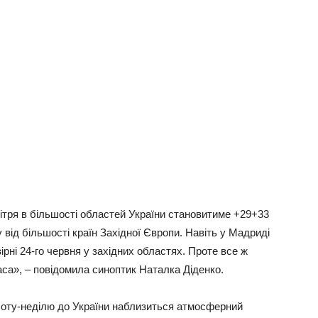
ітря в більшості областей України становитиме +29+33
 від більшості країн Західної Європи. Навіть у Мадриді
ірні 24-го червня у західних областях. Проте все ж
аса», – повідомила синоптик Наталка Діденко.
уботу-неділю до України наблизиться атмосферний