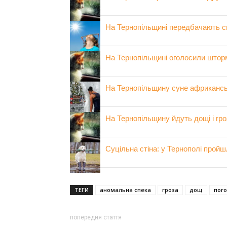
На Тернопільщині передбачають с
На Тернопільщині оголосили што
На Тернопільщину суне африкансь
На Тернопільщину йдуть дощі і гро
Суцільна стіна: у Тернополі пройш
ТЕГИ
аномальна спека
гроза
дощ
пого
попередня стаття