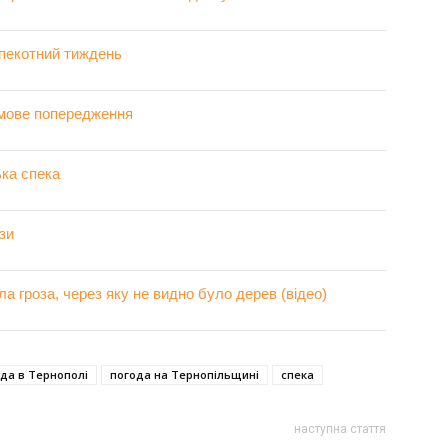
пекотний тиждень
рмове попередження
ка спека
зи
ла гроза, через яку не видно було дерев (відео)
да в Тернополі
погода на Тернопільщині
спека
наступна стаття