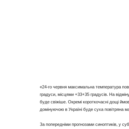
«24-го червня максимальна температура пов
градуси, місцями +33+35 градусів. На відміну
буде свіжіше. Окремі короткочасні дощі ймов
домінуючою в Україні буде суха повітряна м
За попередніми прогнозами синоптиків, у с