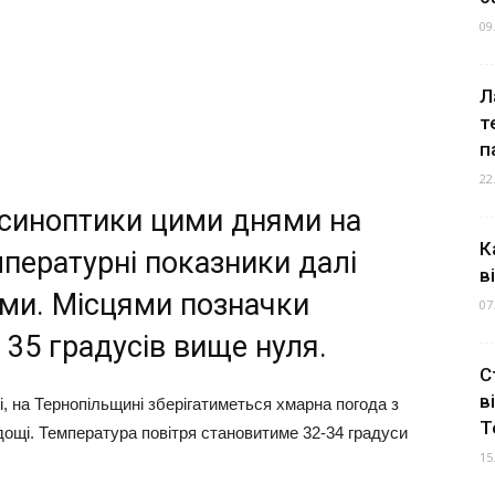
09
Л
т
п
22
 синоптики цими днями на
К
мпературні показники далі
в
ми. Місцями позначки
07
35 градусів вище нуля.
С
в
, на Тернопільщині зберігатиметься хмарна погода з
Т
ощі. Температура повітря становитиме 32-34 градуси
15