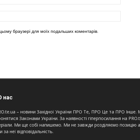
в цьому браузері для моїх подальших коментарів.
 нас
O.te.ua – новини Західної України ПРО Те, ПРО Це та ПРО Інше. М
онятися Законами України. За наявності гіперпосилання на PRO.
ріали. Ми ще собі напишемо. Ми не завжди розділяємо позицію а
и за неї відповідальність.