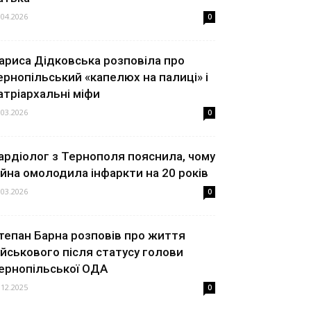
.04.2026
0
ариса Дідковська розповіла про
ернопільський «капелюх на палиці» і
атріархальні міфи
.03.2026
0
ардіолог з Тернополя пояснила, чому
ійна омолодила інфаркти на 20 років
.03.2026
0
тепан Барна розповів про життя
ійськового після статусу голови
ернопільської ОДА
.12.2025
0