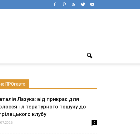
не ПРОгавте
аталія Лазука: від прикрас для
олосся і літературного пошуку до
трілецького клубу
.07.2026
0