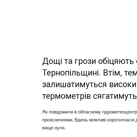
Дощі та грози обіцяють
Тернопільщині. Втім, те
залишатимуться високи
термометрів сягатимуть 
Як повідомили в обласному гідрометеоцентрі
проясненнями. Вдень можливі короткочасні д
вище нуля.