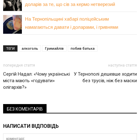
доларів за те, що сів за кермо нетверезий
На Тернопільщині хабарі поліцейським
намагаються давати і доларами, і гривнями
ТЕГИ
алкоголь
Гримайлів
побив батька
попередня стаття
наступна стаття
Сергій Надал: «Чому українські
У Тернополі дешевше ходити
міста мають «годувати»
без трусів, ніж без маски
олігархів?»
БЕЗ КОМЕНТАРІВ
НАПИСАТИ ВІДПОВІДЬ