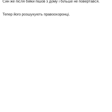
Син же після бійки пішов з дому і більше не повертався.
Тепер його розшукують правоохоронці.