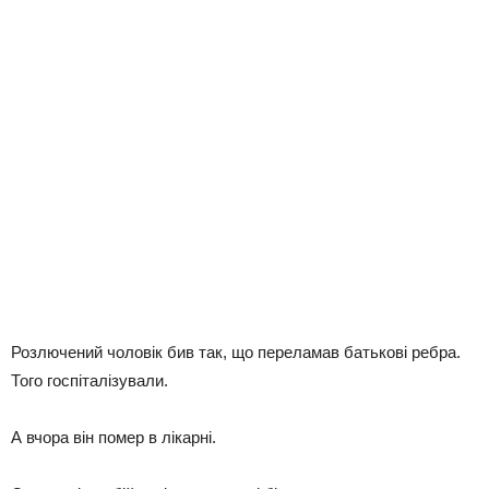
Розлючений чоловік бив так, що переламав батькові ребра.
Того госпіталізували.
А вчора він помер в лікарні.