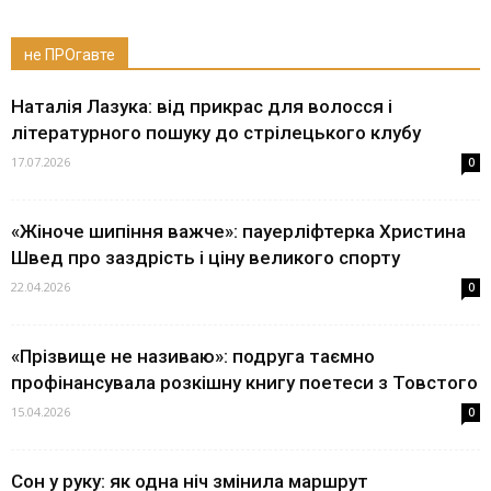
не ПРОгавте
Наталія Лазука: від прикрас для волосся і
літературного пошуку до стрілецького клубу
17.07.2026
0
«Жіноче шипіння важче»: пауерліфтерка Христина
Швед про заздрість і ціну великого спорту
22.04.2026
0
«Прізвище не називаю»: подруга таємно
профінансувала розкішну книгу поетеси з Товстого
15.04.2026
0
Сон у руку: як одна ніч змінила маршрут