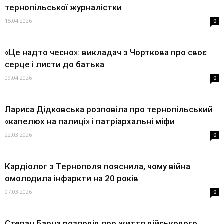
тернопільської журналістки
15.04.2026
0
«Це надто чесно»: викладач з Чорткова про своє
серце і листи до батька
09.04.2026
0
Лариса Дідковська розповіла про тернопільський
«капелюх на палиці» і патріархальні міфи
22.03.2026
0
Кардіолог з Тернополя пояснила, чому війна
омолодила інфаркти на 20 років
07.03.2026
0
Степан Барна розповів про життя військового