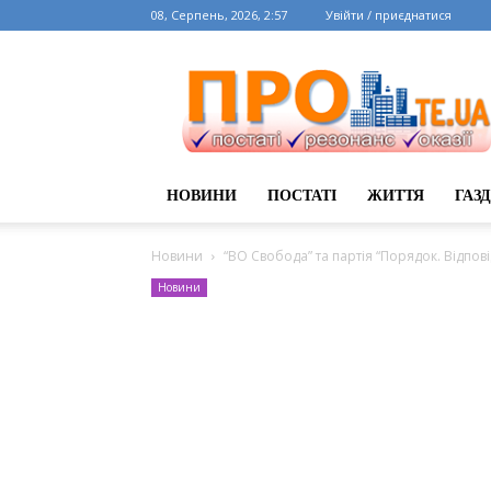
08, Серпень, 2026, 2:57
Увійти / приєднатися
НОВИНИ
ПОСТАТІ
ЖИТТЯ
ГАЗ
Новини
“ВО Свобода” та партія “Порядок. Відпові
Новини