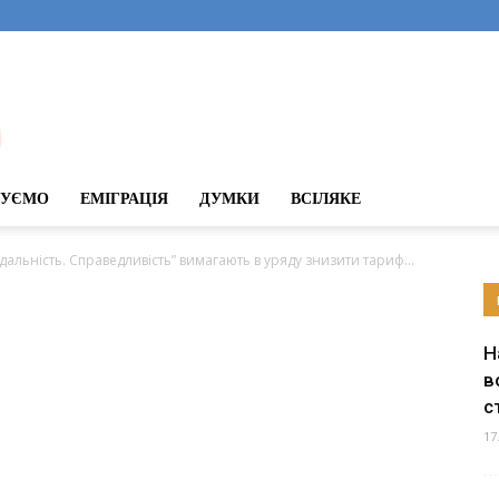
ДУЄМО
ЕМІГРАЦІЯ
ДУМКИ
ВСІЛЯКЕ
дальність. Справедливість” вимагають в уряду знизити тариф...
Н
в
с
17