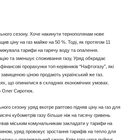
льного сезону. Хоче накинути тернополянам нове
в ціну на газ майже на 50 %. Тоді, як протягом 11
нижувала тарифи на гарячу воду та опалення.
ацію та зменшує споживання газу, Уряд обкрадає
фінансові прорахунки топ-керівників “Нафтогазу”, які
 завищеною ціною продають український же газ.
ях, що опинилися в складних економічних умовах.
ав Олег Сиротюк.
ого сезону уряд вкотре раптово підняв ціну на газ для
исячі кубометрів газу більше ніж на тисячу гривень
дував міським комунальникам закладати у тарифи на
чином, уряд провокує зростання тарифів на тепло для
і селищ у опалювальний сезон. Крім того уряд руйнує