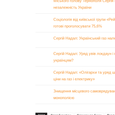
Міського голову Тернополя Сергія 
незалежність України
Соціологія від київської групи «Ре
готові проголосувати 75,6%
Сергій Надал: Український газ на
Сергій Надал: Уряд увів локдаун і 
українцям?
Сергій Надал: «Олігархи та уряд ш
ціни на газ і електрику»
Знищення місцевого самоврядуван
монополією