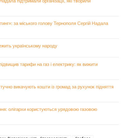
Надала підтримали організації, які творили
йтинг»: за міського голову Тернополя Сергій Надала
лежить українському народу
підвищив тарифи на газ і електрику: як вижити
тучно викачують кошти із громад за рухунок підняття
ня: олігархи користуються урядовою газовою