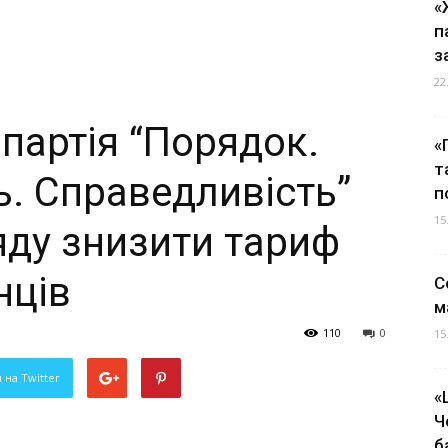
«
п
з
22
 партія “Порядок.
«
т
ь. Справедливість”
п
15
яду знизити тариф
нців
С
м
110
0
15
 на Twitter
«
Ч
б