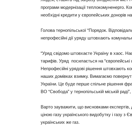
програми модернізації теплокомуненерго. К
необхідні кредити у європейських донорів н
Голова тернопільської “Порядок. Відповіда
непрофесійні дії уряду штовхають комуналь
“Уряд свідомо штовхаєте Україну в хаос. На
тарифів. Уряд посилається на “європейські ці
Непрофесійні урядові рішення штовхають ко
наших домівках взимку. Вимагаємо повернути
України. Це буде перше спільне рішення фра
ВО “Свобода” у тернопільській міській раді”
Варто зауважити, що висновками експертів, 
ціною газу українського видобутку і газу з
українських же газ.