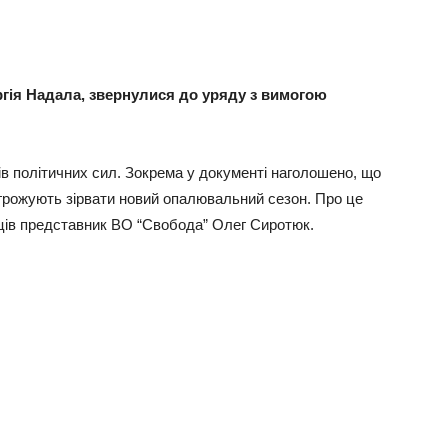
ргія Надала, звернулися до уряду з вимогою
ів політичних сил. Зокрема у документі наголошено, що
загрожують зірвати новий опалювальний сезон. Про це
нців представник ВО “Свобода” Олег Сиротюк.