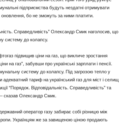
омунальні підприємства будуть нездатні отримувати
а оновлення, бо не зможуть за ними платити.
льність. Справедливість” Олександр Смик наголосив, що
ну систему до колапсу.
фтогаз підвищив ціни на газ, що викличе зростання
ни на газ”, забувши про українські зарплати і пенсії.
мунальну систему до колапсу. Під загрозою тепло у
 адекватний тариф на український газ для міст і селищ
кції “Порядок. Відповідальність. Справедливість” та
, – сказав Олександр Смик.
державний оператор газу забирає собі різницю між
 Європи. Українцям же за завищеною ціною продають