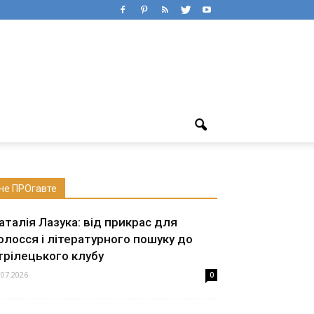
не ПРОгавте
аталія Лазука: від прикрас для
олосся і літературного пошуку до
трілецького клубу
.07.2026
0