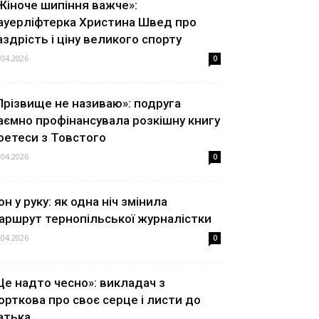
Жіноче шипіння важче»:
ауерліфтерка Христина Швед про
аздрість і ціну великого спорту
.04.2026
0
Прізвище не називаю»: подруга
аємно профінансувала розкішну книгу
оетеси з Товстого
.04.2026
0
он у руку: як одна ніч змінила
аршрут тернопільської журналістки
.04.2026
0
Це надто чесно»: викладач з
орткова про своє серце і листи до
атька