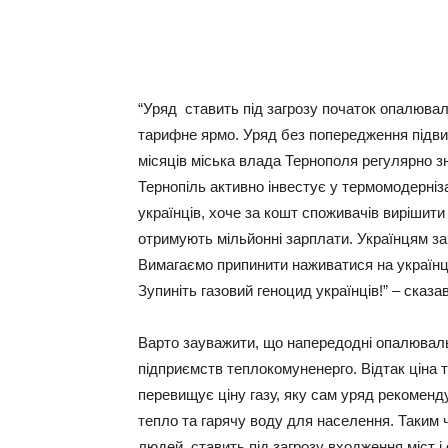
“Уряд ставить під загрозу початок опалюва
тарифне ярмо. Уряд без попередження підвищи
місяців міська влада Тернополя регулярно з
Тернопіль активно інвестує у термомодерніз
українців, хоче за кошт споживачів вирішити 
отримують мільйонні зарплати. Українцям за
Вимагаємо припинити наживатися на українц
Зупиніть газовий геноцид українців!” – сказ
Варто зауважити, що напередодні опалювальн
підприємств теплокомуненерго. Відтак ціна т
перевищує ціну газу, яку сам уряд рекомен
тепло та гарячу воду для населення. Таким 
людей, ставить під загрозу входження міст 