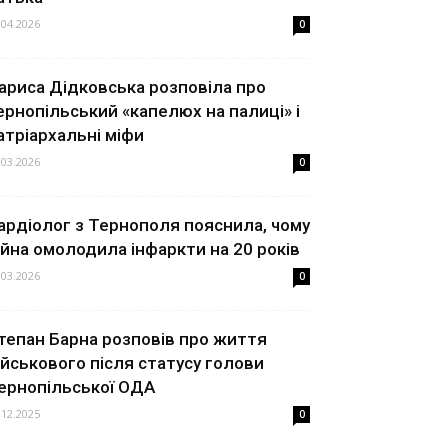
.04.2026
0
ариса Дідковська розповіла про
ернопільський «капелюх на палиці» і
атріархальні міфи
.03.2026
0
ардіолог з Тернополя пояснила, чому
ійна омолодила інфаркти на 20 років
.03.2026
0
тепан Барна розповів про життя
ійськового після статусу голови
ернопільської ОДА
.12.2025
0