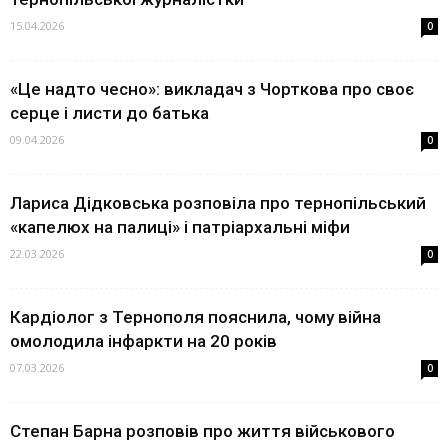
15.04.2026
0
«Це надто чесно»: викладач з Чорткова про своє
серце і листи до батька
09.04.2026
0
Лариса Дідковська розповіла про тернопільський
«капелюх на палиці» і патріархальні міфи
22.03.2026
0
Кардіолог з Тернополя пояснила, чому війна
омолодила інфаркти на 20 років
07.03.2026
0
Степан Барна розповів про життя військового