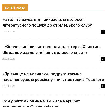
не ПРОгавте
Наталія Лазука: від прикрас для волосся і
літературного пошуку до стрілецького клубу
17.07.2026
0
«Жіноче шипіння важче»: пауерліфтерка Христина
Швед про заздрість і ціну великого спорту
22.04.2026
0
«Прізвище не називаю»: подруга таємно
профінансувала розкішну книгу поетеси з Товстого
15.04.2026
0
Сон у руку: як одна ніч змінила маршрут
тернопільської журналістки