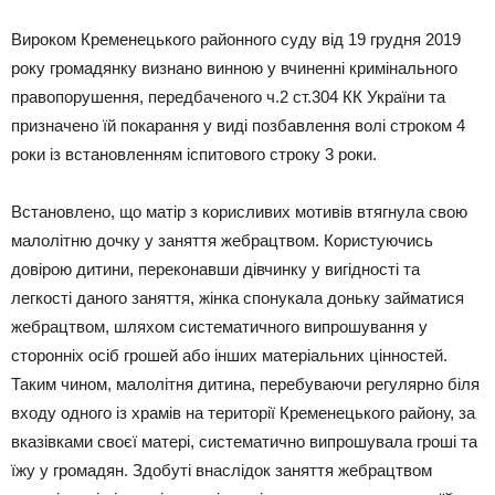
Вироком Кременецького районного суду від 19 грудня 2019
року громадянку визнано винною у вчиненні кримінального
правопорушення, передбаченого ч.2 ст.304 КК України та
призначено їй покарання у виді позбавлення волі строком 4
роки із встановленням іспитового строку 3 роки.
Встановлено, що матір з корисливих мотивів втягнула свою
малолітню дочку у заняття жебрацтвом. Користуючись
довірою дитини, переконавши дівчинку у вигідності та
легкості даного заняття, жінка спонукала доньку займатися
жебрацтвом, шляхом систематичного випрошування у
сторонніх осіб грошей або інших матеріальних цінностей.
Таким чином, малолітня дитина, перебуваючи регулярно біля
входу одного із храмів на території Кременецького району, за
вказівками своєї матері, систематично випрошувала гроші та
їжу у громадян. Здобуті внаслідок заняття жебрацтвом