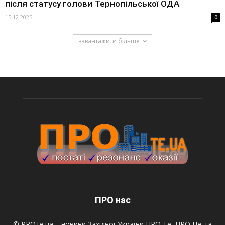
після статусу голови Тернопільської ОДА
15.12.2025
0
завантажити більше
ПРО нас
© PRO.te.ua – новини Західної України ПРО Те, ПРО Це та