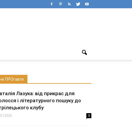
не ПРОгавте
аталія Лазука: від прикрас для
олосся і літературного пошуку до
трілецького клубу
.07.2026
0