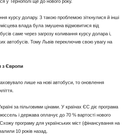
ся у Тернополі ще до нового року.
ня курсу долару. З такою проблемою зіткнулися й інші
ам місцева влада була змушена відмовитися від
бусів саме через загрозу коливання курсу долара і,
ких автобусів. Тому Львів переключив свою увагу на
и з Європи
раховувало лише на нові автобуси, то оновлення
ліття.
раїні за пільговими цінами. У країнах ЄС діє програма
рюссель і держава оплачує до 70 % вартості нового
. Схожу програму для українських міст (фінансування на
авалили 10 років назад.