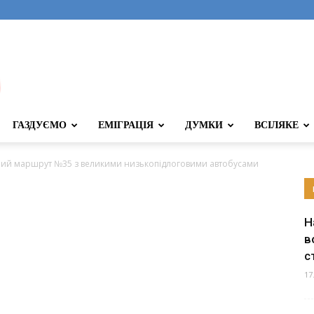
ГАЗДУЄМО
ЕМІГРАЦІЯ
ДУМКИ
ВСІЛЯКЕ
ний маршрут №35 з великими низькопідлоговими автобусами
Н
в
с
17