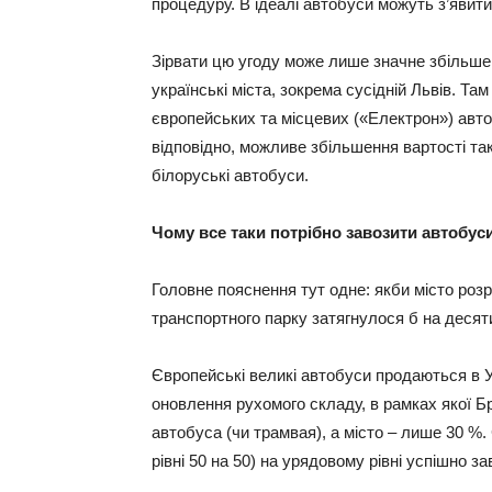
процедуру. В ідеалі автобуси можуть з’явити
Зірвати цю угоду може лише значне збільшен
українські міста, зокрема сусідній Львів. Т
європейських та місцевих («Електрон») авто
відповідно, можливе збільшення вартості та
білоруські автобуси.
Чому все таки потрібно завозити автобус
Головне пояснення тут одне: якби місто роз
транспортного парку затягнулося б на десяти
Європейські великі автобуси продаються в Ук
оновлення рухомого складу, в рамках якої Б
автобуса (чи трамвая), а місто – лише 30 %
рівні 50 на 50) на урядовому рівні успішно з