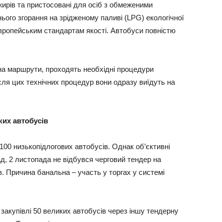
ирів та пристосовані для осіб з обмеженими
ого згорання на зрідженому паливі (LPG) екологічної
європейським стандартам якості. Автобуси повністю
и на маршрути, проходять необхідні процедури
сля цих технічних процедур вони одразу виїдуть на
ких автобусів
100 низькопідлогових автобусів. Однак об’єктивні
, 2 листопада не відбувся черговий тендер на
в. Причина банальна – участь у торгах у системі
закупівлі 50 великих автобусів через іншу тендерну