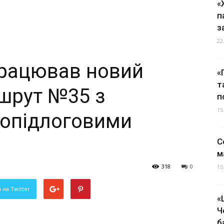
«
п
з
22
працював новий
«
т
шрут №35 з
п
15
опідлоговими
С
м
318
0
15
 на Twitter
«
Ч
б