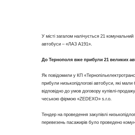
У місті загалом налічується 21 комунальний
автобуси – «ЛАЗ А191».
До Тернополя вже прибули 21 великих а
Як повідомили у КП «Тернопільелектротранс»
прибули низькопідлогові автобуси, які мали б
відповідно до умов договору купівлі-продаж
чеською фірмою «ZEDEXO» s.r.o.
Тендер на проведення закупівлі низькопідл
перевезень пасажирів було проведено комун