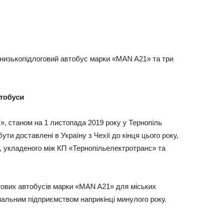
 низькопідлоговий автобус марки «MAN A21» та три
втобуси
, станом на 1 листопада 2019 року у Тернопіль
ути доставлені в Україну з Чехії до кінця цього року,
у, укладеного між КП «Тернопільелектротранс» та
огових автобусів марки «MAN A21» для міських
альним підприємством наприкінці минулого року.