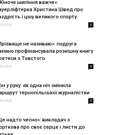
Жіноче шипіння важче»:
ауерліфтерка Христина Швед про
аздрість і ціну великого спорту
.04.2026
0
Прізвище не називаю»: подруга
аємно профінансувала розкішну книгу
оетеси з Товстого
.04.2026
0
он у руку: як одна ніч змінила
аршрут тернопільської журналістки
.04.2026
0
Це надто чесно»: викладач з
орткова про своє серце і листи до
атька