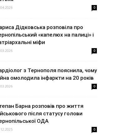
.04.2026
0
ариса Дідковська розповіла про
ернопільський «капелюх на палиці» і
атріархальні міфи
.03.2026
0
ардіолог з Тернополя пояснила, чому
ійна омолодила інфаркти на 20 років
.03.2026
0
тепан Барна розповів про життя
ійськового після статусу голови
ернопільської ОДА
.12.2025
0