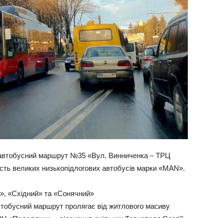
й автобусний маршрут №35 «Вул. Винниченка – ТРЦ
сть великих низькопідлогових автобусів марки «MAN».
», «Східний» та «Сонячний»
втобусний маршрут пролягає від житлового масиву