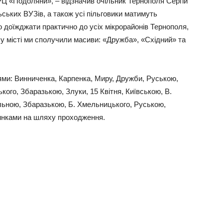
РЦ «Подоляни», – відзначив очільник Тернополя Сергій
ьських ВУЗів, а також усі пільговики матимуть
доїжджати практично до усіх мікрорайонів Тернополя,
 місті ми сполучили масиви: «Дружба», «Східний» та
ми: Винниченка, Карпенка, Миру, Дружби, Руською,
кого, Збаразькою, Злуки, 15 Квітня, Київською, В.
льною, Збаразькою, Б. Хмельницького, Руською,
пинками на шляху проходження.