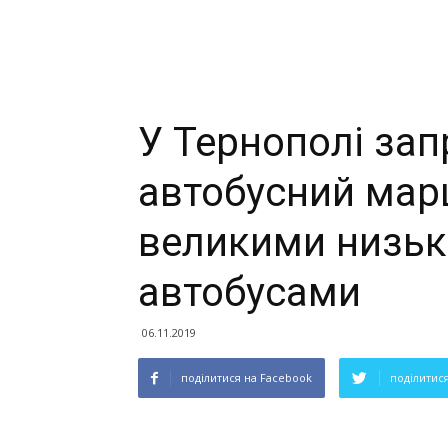
У Тернополі за
автобусний мар
великими низьк
автобусами
06.11.2019
поділитися на Facebook
поділитися