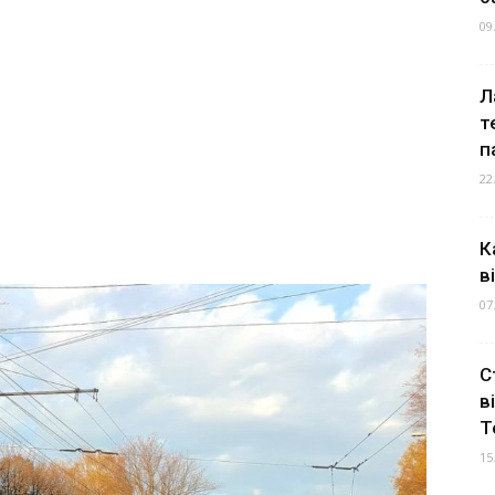
09
Л
т
п
22
К
в
07
С
в
Т
15