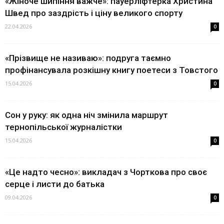
«Жіноче шипіння важче»: пауерліфтерка Христина
Швед про заздрість і ціну великого спорту
22.04.2026
0
«Прізвище не називаю»: подруга таємно
профінансувала розкішну книгу поетеси з Товстого
15.04.2026
0
Сон у руку: як одна ніч змінила маршрут
тернопільської журналістки
15.04.2026
0
«Це надто чесно»: викладач з Чорткова про своє
серце і листи до батька
09.04.2026
0