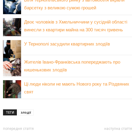
барсетку з великою сумою грошей
Двоє чоловіків з Хмельниччини у сусідній області
винесли з квартири майна на 300 тисяч гривень
У Тернополі засудили квартирних злодіїв
Жителів Івано-Франківська попереджають про
кишенькових злодіїв
Ці люди ніколи не мають Нового року та Різдвяних
свят
ТЕГИ
злодії
попередня стаття
наступна стаття