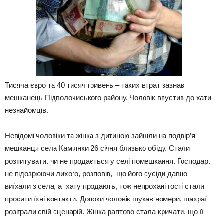
Тисяча євро та 40 тисяч гривень – таких втрат зазнав
мешканець Підволочиського району. Чоловік впустив до хати
незнайомців.
Невідомі чоловіки та жінка з дитиною зайшли на подвір’я
мешканця села Кам’янки 26 січня близько обіду. Стали
розпитувати, чи не продається у селі помешкання. Господар,
не підозрюючи лихого, розповів, що його сусіди давно
виїхали з села, а хату продають, тож непрохані гості стали
просити їхні контакти. Допоки чоловік шукав номери, шахраї
розіграли свій сценарій. Жінка раптово стала кричати, що її