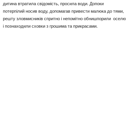
дитина втратила свідомість, просила води. Допоки
потерпілий носив воду, допомагав привести малюка до тями,
решту зловмисників спритно і непомітно обнишпорили оселю
і познаходили сховки з грошима та прикрасами.