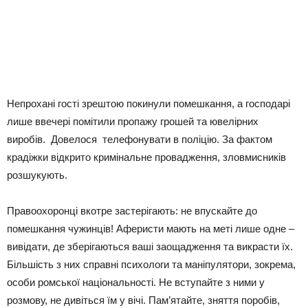
Непрохані гості зрештою покинули помешкання, а господарі
лише ввечері помітили пропажу грошей та ювелірних
виробів. Довелося телефонувати в поліцію. За фактом
крадіжки відкрито кримінальне провадження, зловмисників
розшукують.
Правоохоронці вкотре застерігають: не впускайте до
помешкання чужинців! Аферисти мають на меті лише одне –
вивідати, де зберігаються ваші заощадження та викрасти їх.
Більшість з них справні психологи та маніпулятори, зокрема,
особи ромської національності. Не вступайте з ними у
розмову, не дивіться їм у вічі. Пам’ятайте, зняття поробів,