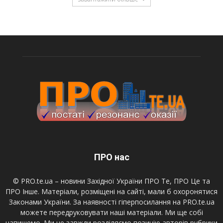
ПРО нас
© PRO.te.ua – новини Західної України ПРО Те, ПРО Це та
ПРО Інше. Матеріали, розміщені на сайті, мали б охоронятися
Законами України. За наявності гіперпосилання на PRO.te.ua
можете передруковувати наші матеріали. Ми ще собі
напишемо. Ми не завжди розділяємо позицію авторів рубрики