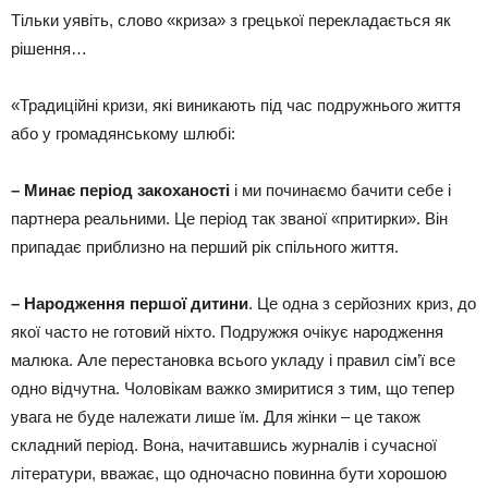
Тільки уявіть, слово «криза» з грецької перекладається як
рішення…
«Традиційні кризи, які виникають під час подружнього життя
або у громадянському шлюбі:
– Минає період закоханості
і ми починаємо бачити себе і
партнера реальними. Це період так званої «притирки». Він
припадає приблизно на перший рік спільного життя.
– Народження першої дитини
. Це одна з серйозних криз, до
якої часто не готовий ніхто. Подружжя очікує народження
малюка. Але перестановка всього укладу і правил сім’ї все
одно відчутна. Чоловікам важко змиритися з тим, що тепер
увага не буде належати лише їм. Для жінки – це також
складний період. Вона, начитавшись журналів і сучасної
літератури, вважає, що одночасно повинна бути хорошою