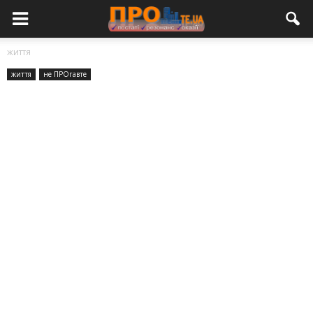
життя
життя
не ПРОгавте