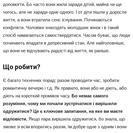
допомогти. Бо часто вони жили заради дітей, майна чи ще
чогось, але не заради одне одного. І от діти пішли у доросле
життя, а вони втратили сенс існування. Починаються
конфлікти. Чоловіки знаходять молодших жінок і в такий
спосіб намагаються самоствердитися. Часом буває, що люди
починають впадати в депресивний стан. Але найголовніше,
що вони не відчувають радості від життя, як раніше.
Що робити?
Є багато технічних порад: разом проводити час, зробити
романтичну вечерю і т.д. Як правило, вони або не діють, або
діють на короткий проміжок часу.
Бо немає самого
розуміння, чому ми почали зустрічатися і вирішили
одружитися? Це є ключове запитання, на яке ви маєте
відповісти.
Якщо пара вирішила одружитися, бо знала, що
зможе зі всім впоратись разом, їм добре одне з одним і вони