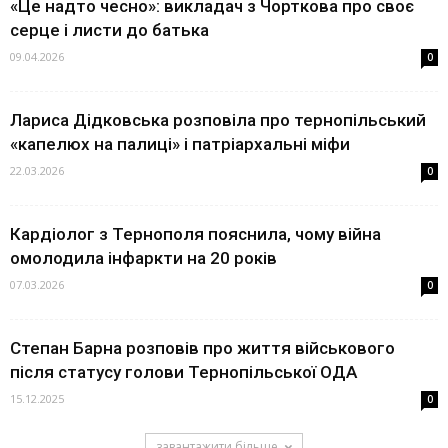
«Це надто чесно»: викладач з Чорткова про своє
серце і листи до батька
09.04.2026
0
Лариса Дідковська розповіла про тернопільський
«капелюх на палиці» і патріархальні міфи
22.03.2026
0
Кардіолог з Тернополя пояснила, чому війна
омолодила інфаркти на 20 років
07.03.2026
0
Степан Барна розповів про життя військового
після статусу голови Тернопільської ОДА
15.12.2025
0
завантажити більше