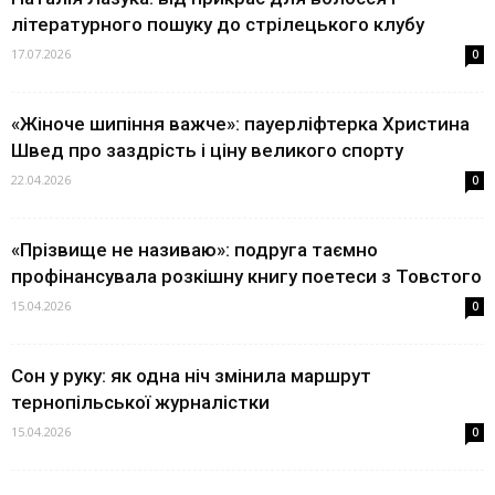
літературного пошуку до стрілецького клубу
17.07.2026
0
«Жіноче шипіння важче»: пауерліфтерка Христина
Швед про заздрість і ціну великого спорту
22.04.2026
0
«Прізвище не називаю»: подруга таємно
профінансувала розкішну книгу поетеси з Товстого
15.04.2026
0
Сон у руку: як одна ніч змінила маршрут
тернопільської журналістки
15.04.2026
0