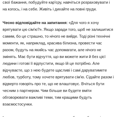
свої бажання, побудуйте кар’єру, навчіться розраховувати і
на когось, і на себе. Живіть і дихайте на повні груди.
Чесно відповідайте на запитання
: «Для чого я хочу
врятувати цю сім’ю?». Якщо заради того, щоб не залишитися
самим, бо це страшно, то нічого не вийде. Тоді різні технічні
моменти, як, наприклад, красива білизна, провести час
разом, будуть на якийсь час допомагати, але нічого не
змінять. Має бути відчуття, що ви можете жити й без цієї
людини і готові її відпустити, якщо їй це потрібно. Але
відчуваєте, що з нею будете щасливі і самі даруватимете
любов, турботу, тому хочете врятувати сім’ю. Сідайте разом і
відверто говоріть про те, що не влаштовує. Вчіться бути
чесним з партнером. Чим більше ви будете вміти
обговорювати важливі теми, тим кращими будуть
взаємостосунки.