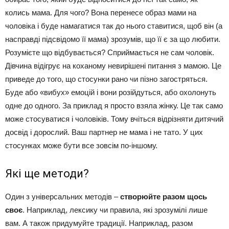
колись мама. Для чого? Вона перенесе образ мами на
чоловіка і буде намагатися так до нього ставитися, щоб він (а
насправді підсвідомо її мама) зрозумів, що її є за що любити.
Розумієте що відбувається? Сприймається не сам чоловік.
Дівчина відігрує на коханому невирішені питання з мамою. Це
приведе до того, що стосунки рано чи пізно загостряться.
Буде або «вибух» емоцій і вони розійдуться, або охолонуть
одне до одного. За приклад я просто взяла жінку. Це так само
може стосуватися і чоловіків. Тому вчіться відрізняти дитячий
досвід і дорослий. Ваш партнер не мама і не тато. У цих
стосунках може бути все зовсім по-іншому.
Які ще методи?
Один з універсальних методів –
створюйте разом щось
своє
. Наприклад, лексику чи правила, які зрозумілі лише
вам. А також придумуйте традиції. Наприклад, разом