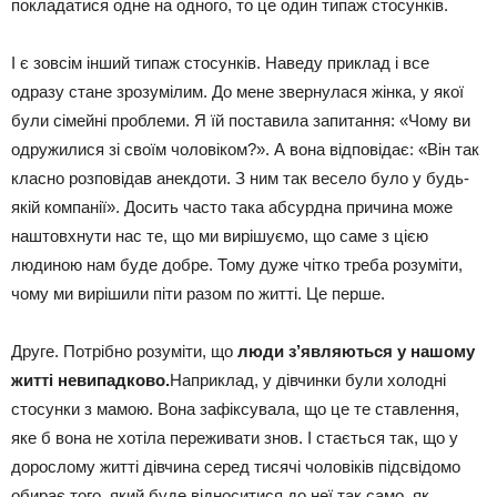
покладатися одне на одного, то це один типаж стосунків.
І є зовсім інший типаж стосунків. Наведу приклад і все
одразу стане зрозумілим. До мене звернулася жінка, у якої
були сімейні проблеми. Я їй поставила запитання: «Чому ви
одружилися зі своїм чоловіком?». А вона відповідає: «Він так
класно розповідав анекдоти. З ним так весело було у будь-
якій компанії». Досить часто така абсурдна причина може
наштовхнути нас те, що ми вирішуємо, що саме з цією
людиною нам буде добре. Тому дуже чітко треба розуміти,
чому ми вирішили піти разом по житті. Це перше.
Друге. Потрібно розуміти, що
люди з’являються у нашому
житті невипадково.
Наприклад, у дівчинки були холодні
стосунки з мамою. Вона зафіксувала, що це те ставлення,
яке б вона не хотіла переживати знов. І стається так, що у
дорослому житті дівчина серед тисячі чоловіків підсвідомо
обирає того, який буде відноситися до неї так само, як