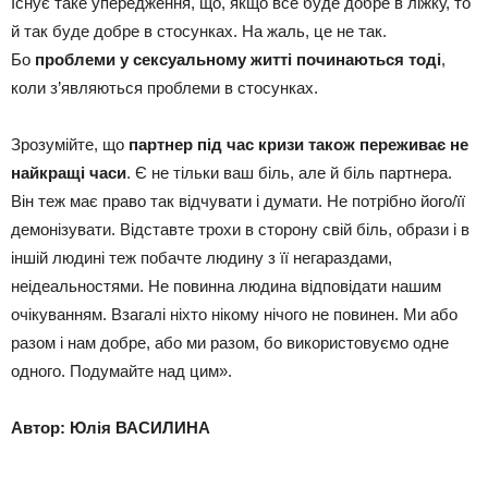
Існує таке упередження, що, якщо все буде добре в ліжку, то
й так буде добре в стосунках. На жаль, це не так.
Бо
проблеми у сексуальному житті починаються тоді
,
коли з’являються проблеми в стосунках.
Зрозумійте, що
партнер під час кризи також переживає не
найкращі часи
. Є не тільки ваш біль, але й біль партнера.
Він теж має право так відчувати і думати. Не потрібно його/її
демонізувати. Відставте трохи в сторону свій біль, образи і в
іншій людині теж побачте людину з її негараздами,
неідеальностями. Не повинна людина відповідати нашим
очікуванням. Взагалі ніхто нікому нічого не повинен. Ми або
разом і нам добре, або ми разом, бо використовуємо одне
одного. Подумайте над цим».
Автор: Юлія ВАСИЛИНА