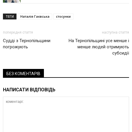
ТЕГИ
Наталія Гаєвська
стосунки
попередня стаття
наступна стаття
Судді з Тернопільщини
На Тернопільщині усе менше і
погрожують
менше людей отримують
субсидії
БЕЗ КОМЕНТАРІВ
НАПИСАТИ ВІДПОВІДЬ