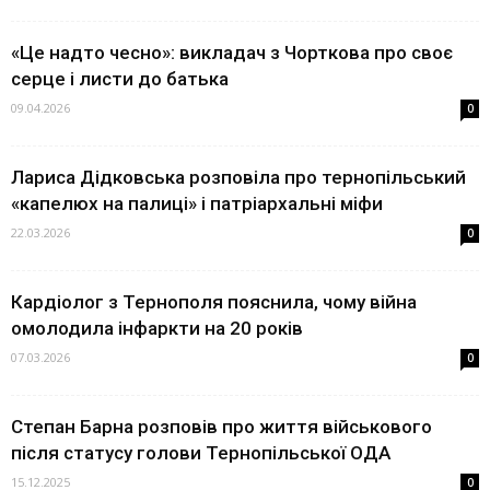
«Це надто чесно»: викладач з Чорткова про своє
серце і листи до батька
09.04.2026
0
Лариса Дідковська розповіла про тернопільський
«капелюх на палиці» і патріархальні міфи
22.03.2026
0
Кардіолог з Тернополя пояснила, чому війна
омолодила інфаркти на 20 років
07.03.2026
0
Степан Барна розповів про життя військового
після статусу голови Тернопільської ОДА
15.12.2025
0