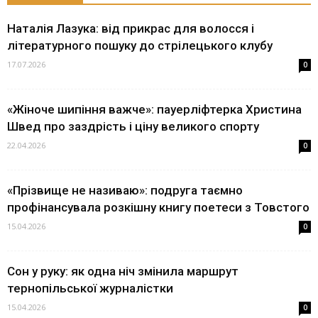
Наталія Лазука: від прикрас для волосся і
літературного пошуку до стрілецького клубу
17.07.2026
0
«Жіноче шипіння важче»: пауерліфтерка Христина
Швед про заздрість і ціну великого спорту
22.04.2026
0
«Прізвище не називаю»: подруга таємно
профінансувала розкішну книгу поетеси з Товстого
15.04.2026
0
Сон у руку: як одна ніч змінила маршрут
тернопільської журналістки
15.04.2026
0