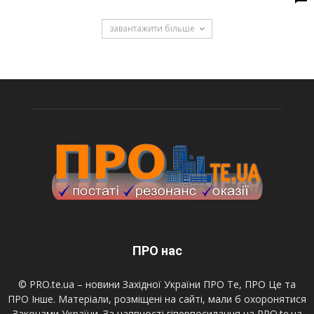
завантажити більше
ПРО нас
© PRO.te.ua – новини Західної України ПРО Те, ПРО Це та
ПРО Інше. Матеріали, розміщені на сайті, мали б охоронятися
Законами України. За наявності гіперпосилання на PRO.te.ua