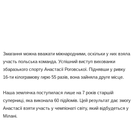
Змагання можна вважати міжнародними, оскільки у них взяла
участь польська команда. Успішний виступ вихованки
збаразького спорту Анастасії Роговської. Піднявши у ривку
16-ти кілограмову гирю 55 разів, вона зайняла друге місце.
Наша землячка поступилася лише на 7 років старшій
суперниці, яка виконала 60 підйомів. Цей результат дає змогу
Анастасії взяти участь у чемпіонаті світу, який відбудеться у
Мілані.