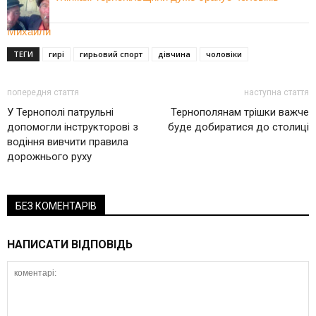
ТЕГИ
гирі
гирьовий спорт
дівчина
чоловіки
попередня стаття
наступна стаття
У Тернополі патрульні
Тернополянам трішки важче
допомогли інструкторові з
буде добиратися до столиці
водіння вивчити правила
дорожнього руху
БЕЗ КОМЕНТАРІВ
НАПИСАТИ ВІДПОВІДЬ