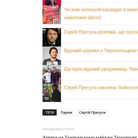
Чи знає колишній кандидат в мери 
наркотиків (фото)
Сергій Притула розповів, що політи
Відомий шоумен з Тернопільщини 
Ще один відомий уродженець Терн
Сергій Притула закликає бойкоту
ТЕГИ
Париж
Сергій Притула
попередня стаття
Завтра на Театральному майдані Тернополя