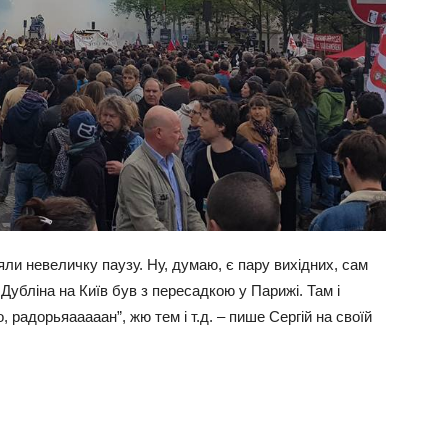
зяли невеличку паузу. Ну, думаю, є пару вихідних, сам
 Дубліна на Київ був з пересадкою у Парижі. Там і
 радорьяааааан”, жю тем і т.д. – пише Сергій на своїй