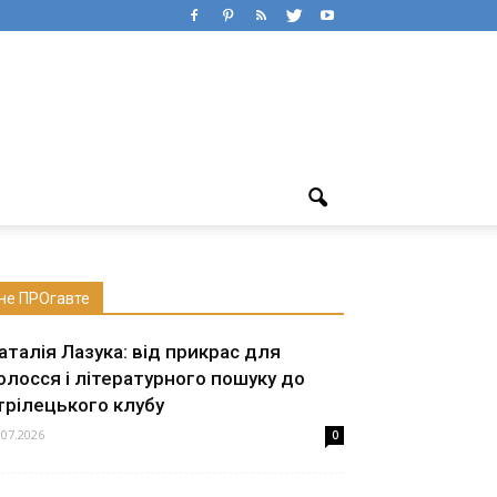
не ПРОгавте
аталія Лазука: від прикрас для
олосся і літературного пошуку до
трілецького клубу
.07.2026
0