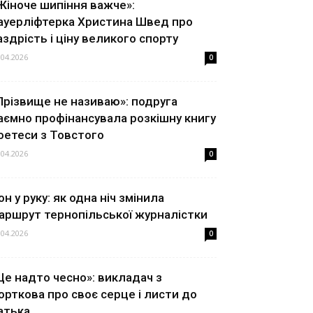
Жіноче шипіння важче»:
ауерліфтерка Христина Швед про
аздрість і ціну великого спорту
.04.2026
0
Прізвище не називаю»: подруга
аємно профінансувала розкішну книгу
оетеси з Товстого
.04.2026
0
он у руку: як одна ніч змінила
аршрут тернопільської журналістки
.04.2026
0
Це надто чесно»: викладач з
орткова про своє серце і листи до
атька