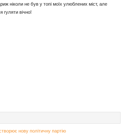
ариж ніколи не був у топі моїх улюблених міст, але
я гуляти вічно!
створює нову політичну партію