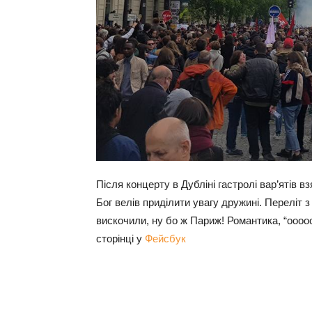
Після концерту в Дубліні гастролі вар’ятів в
Бог велів приділити увагу дружині. Переліт з
вискочили, ну бо ж Париж! Романтика, “ооооо,
сторінці у
Фейсбук