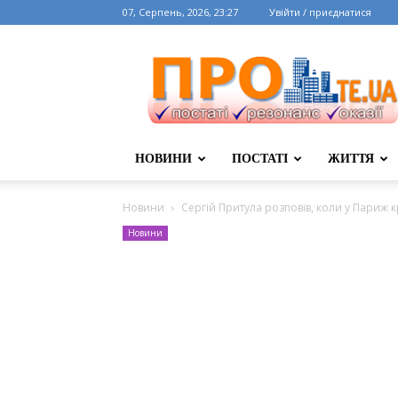
07, Серпень, 2026, 23:27
Увійти / приєднатися
НОВИНИ
ПОСТАТІ
ЖИТТЯ
Новини
Сергій Притула розповів, коли у Париж к
Новини