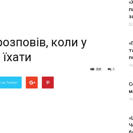
«
п
з
22
розповів, коли у
«
т
 їхати
п
15
308
0
 на Twitter
С
м
15
«
Ч
б