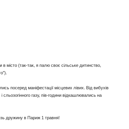
 в місто (так-так, я палю своє сільське дитинство,
о”).
лись посеред маніфестації місцевих лівих. Від вибухів
 сльозогінного газу, пів-години відкашлювались на
зь дружину в Париж 1 травня!