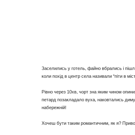
Заселились у готель, файно вбрались і пішли
коли похід в центр села називали “піти в міст
Рівно через 10хв, чорт зна яким чином опини
петард позакладало вуха, наковтались диму і
набережній!
Хочеш бути таким романтичним, як я? Приво