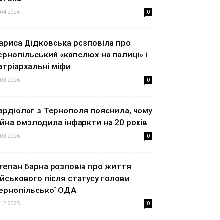
.04.2026
0
ариса Дідковська розповіла про
ернопільський «капелюх на палиці» і
атріархальні міфи
.03.2026
0
ардіолог з Тернополя пояснила, чому
ійна омолодила інфаркти на 20 років
.03.2026
0
тепан Барна розповів про життя
ійськового після статусу голови
ернопільської ОДА
.12.2025
0