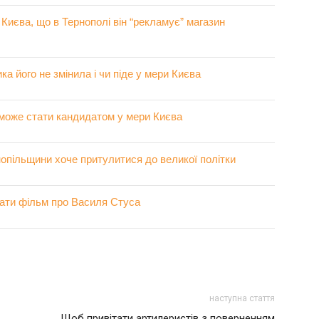
Києва, що в Тернополі він “рекламує” магазин
ка його не змінила і чи піде у мери Києва
може стати кандидатом у мери Києва
опільщини хоче притулитися до великої політки
вати фільм про Василя Стуса
наступна стаття
Щоб привітати артилеристів з поверненням