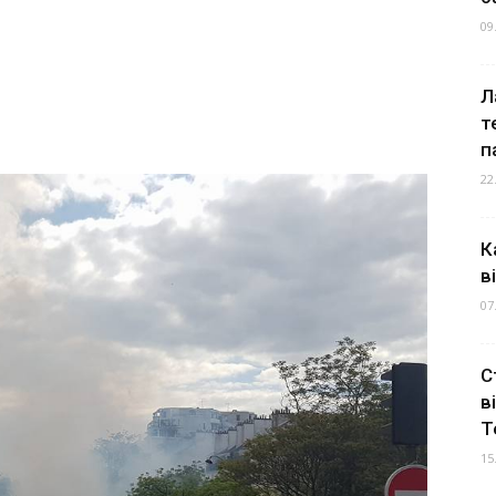
09
Л
т
п
22
К
в
07
С
в
Т
15