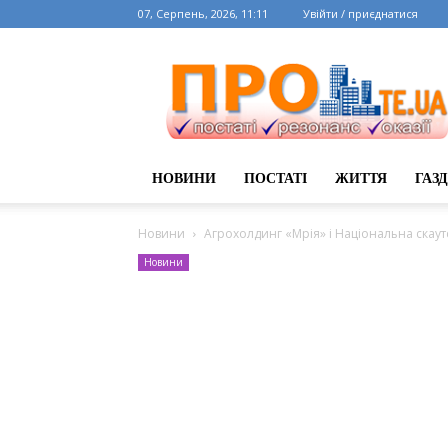
07, Серпень, 2026, 11:11
Увійти / приєднатися
НОВИНИ
ПОСТАТІ
ЖИТТЯ
ГАЗ
Новини
Агрохолдинг «Мрія» і Національна скаут
Новини