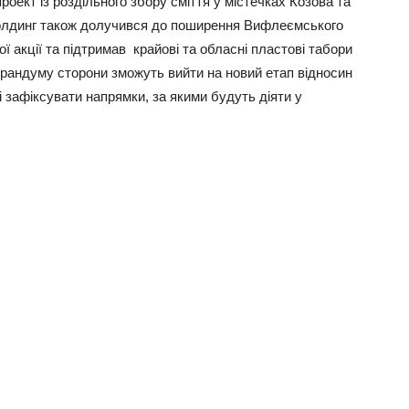
оект із роздільного збору сміття у містечках Козова та
охолдинг також долучився до поширення Вифлеємського
 акції та підтримав крайові та обласні пластові табори
орандуму сторони зможуть вийти на новий етап відносин
зафіксувати напрямки, за якими будуть діяти у