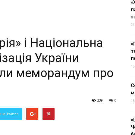
«
п
з
22
ія» і Національна
«
т
ізація України
п
15
али меморандум про
С
м
239
0
15
 на Twitter
«
Ч
б