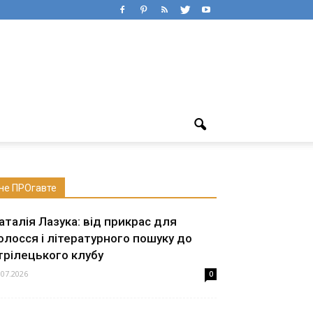
не ПРОгавте
аталія Лазука: від прикрас для
олосся і літературного пошуку до
трілецького клубу
.07.2026
0