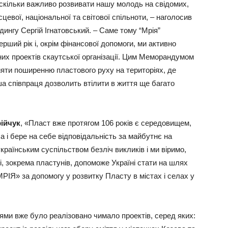
наскільки важливо розвивати нашу молодь на свідомих,
сцевої, національної та світової спільноти, – наголосив
нгу Сергій Ігнатовський. – Саме тому “Мрія”
ерший рік і, окрім фінансової допомоги, ми активно
них проектів скаутської організації. Цим Меморандумом
ияти поширенню пластового руху на територіях, де
а співпраця дозволить втілити в життя ще багато
ійчук
, «Пласт вже протягом 106 років є середовищем,
 і бере на себе відповідальність за майбутнє на
українським суспільством безліч викликів і ми віримо,
, зокрема пластунів, допоможе Україні стати на шлях
РІЯ» за допомогу у розвитку Пласту в містах і селах у
ями вже було реалізовано чимало проектів, серед яких: