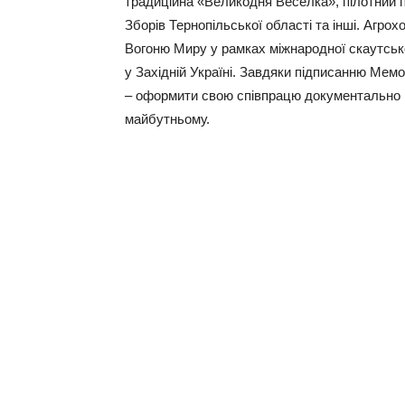
традиційна «Великодня Веселка», пілотний пр
Зборів Тернопільської області та інші. Агр
Вогоню Миру у рамках міжнародної скаутської
у Західній Україні. Завдяки підписанню Мем
– оформити свою співпрацю документально і 
майбутньому.