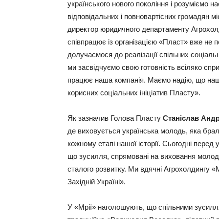
українського нового покоління і розуміємо 
відповідальних і повновартісних громадян мі
директор юридичного департаменту Агрохолди
співпрацює із організацією «Пласт» вже не п
долучаємося до реалізації спільних соціаль
ми засвідчуємо свою готовність всіляко спр
працює наша компанія. Маємо надію, що наш
корисних соціальних ініціатив Пласту».
Як зазначив Голова Пласту
Станіслав Андр
де виховується українська молодь, яка брала
кожному етапі нашої історії. Сьогодні перед 
що зусилля, спрямовані на виховання молоді
сталого розвитку. Ми вдячні Агрохолдингу «М
Західній Україні».
У «Мрії» наголошують, що спільними зусилл