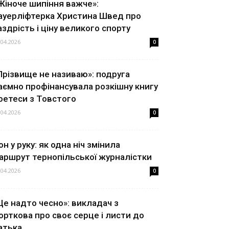
Жіноче шипіння важче»:
ауерліфтерка Христина Швед про
аздрість і ціну великого спорту
.04.2026
0
Прізвище не називаю»: подруга
аємно профінансувала розкішну книгу
оетеси з Товстого
.04.2026
0
он у руку: як одна ніч змінила
аршрут тернопільської журналістки
.04.2026
0
Це надто чесно»: викладач з
орткова про своє серце і листи до
атька