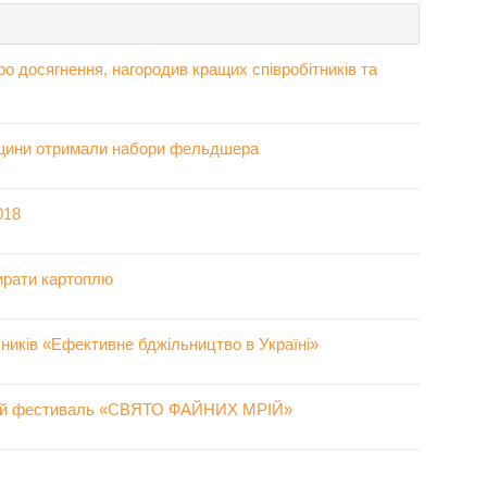
о досягнення, нагородив кращих співробітників та
ьщини отримали набори фельдшера
018
ирати картоплю
ників «Ефективне бджільництво в Україні»
вий фестиваль «СВЯТО ФАЙНИХ МРІЙ»