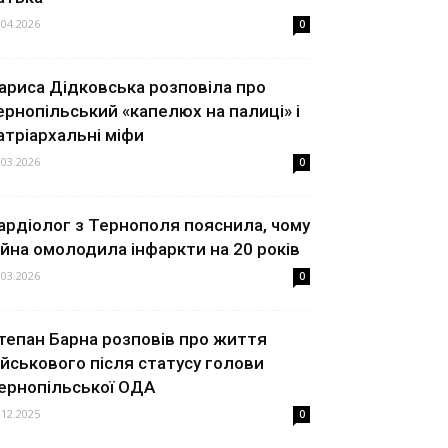
.04.2026
0
ариса Дідковська розповіла про
ернопільський «капелюх на палиці» і
атріархальні міфи
.03.2026
0
ардіолог з Тернополя пояснила, чому
ійна омолодила інфаркти на 20 років
.03.2026
0
тепан Барна розповів про життя
ійськового після статусу голови
ернопільської ОДА
.12.2025
0