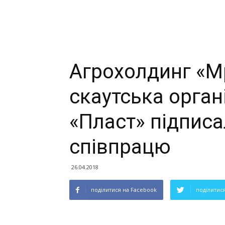
Агрохолдинг «Мр
скаутська орган
«Пласт» підпис
співпрацю
26.04.2018
поділитися на Facebook
поділитися