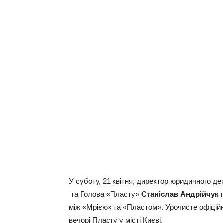
У суботу, 21 квітня, директор юридичного 
та Голова «Пласту»
Станіслав Андрійчук
п
між «Мрією» та «Пластом». Урочисте офіцій
вечорі Пласту у місті Києві.