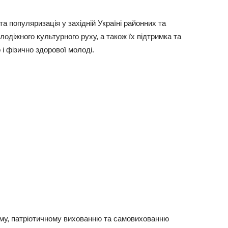
 популяризація у західній Україні районних та
лодіжного культурного руху, а також їх підтримка та
 і фізично здорової молоді.
ому, патріотичному вихованню та самовихованню