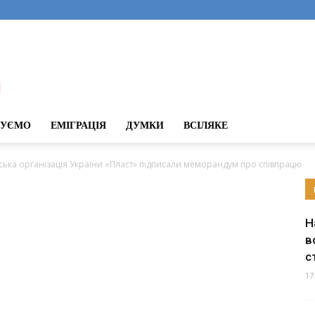
ДУЄМО
ЕМІГРАЦІЯ
ДУМКИ
ВСІЛЯКЕ
ська організація України «Пласт» підписали меморандум про співпрацю
Н
в
с
17