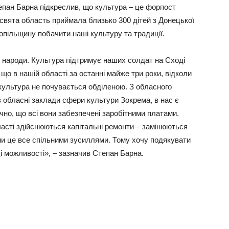
епан Барна підкреслив, що культура – це форпост
і свята область приймала близько 300 дітей з Донецької
нопільщину побачити наші культуру та традиції.
є народи. Культура підтримує наших солдат на Сході
 що в нашій області за останні майже три роки, відколи
культура не почувається обділеною. З обласного
 обласні заклади сфери культури Зокрема, в нас є
очно, що всі вони забезпечені заробітними платами.
асті здійснюються капітальні ремонти – замінюються
ми це все спільними зусиллями. Тому хочу подякувати
і можливості», – зазначив Степан Барна.