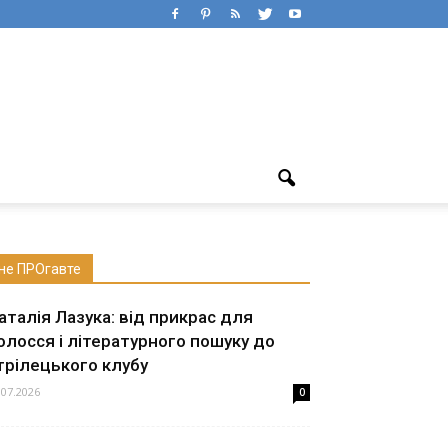
не ПРОгавте
аталія Лазука: від прикрас для
олосся і літературного пошуку до
трілецького клубу
.07.2026
0