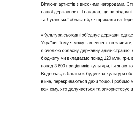
Вітаючи артистів з високими нагородами, Ст
нашої державності. І нагадав, що на різдвян
та Луганської областей, які приїхали на Тер
«Культура сьогодні об’єднує держави, єдна
України. Тому я можу з впевненістю заявити,
я очолюю обласну державну адміністрацію, 
бюджету ми вкладаємо понад 120 млн. грн. в
понад 3 600 працівників культури, і я знаю т
Водночас, в багатьох будинках культури обл
вікна, перекриваються дахи тощо. І робимо 
кожному, хто долучається та використовує ц