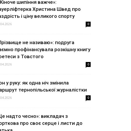
Жіноче шипіння важче»:
ауерліфтерка Христина Швед про
аздрість і ціну великого спорту
.04.2026
0
Прізвище не називаю»: подруга
аємно профінансувала розкішну книгу
оетеси з Товстого
.04.2026
0
он у руку: як одна ніч змінила
аршрут тернопільської журналістки
.04.2026
0
Це надто чесно»: викладач з
орткова про своє серце і листи до
атька