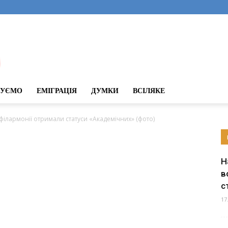
ДУЄМО
ЕМІГРАЦІЯ
ДУМКИ
ВСІЛЯКЕ
філармонії отримали статуси «Академічних» (фото)
Н
в
с
17