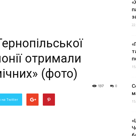
«
п
з
22
Тернопільської
«
т
онії отримали
п
15
ічних» (фото)
С
137
0
м
 на Twitter
15
«
Ч
б