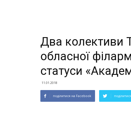
Два колективи 
обласної філарм
статуси «Академ
11.01.2018
поділитися на Facebook
поділитися