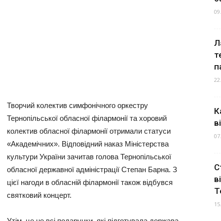
09
Л
т
п
22
Творчий колектив симфонічного оркестру
К
Тернопільської обласної філармонії та хоровий
в
колектив обласної філармонії отримали статуси
07
«Академічних». Відповідний наказ Міністерства
культури України зачитав голова Тернопільської
С
обласної державної адміністрації Степан Барна. З
в
цієї нагоди в обласній філармонії також відбувся
Т
святковий концерт.
15
Утім, це не всі подарунки, які підготувала держава