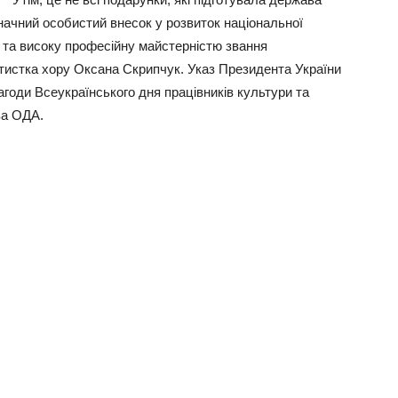
значний особистий внесок у розвиток національної
и та високу професійну майстерністю звання
тистка хору Оксана Скрипчук. Указ Президента України
годи Всеукраїнського дня працівників культури та
ва ОДА.