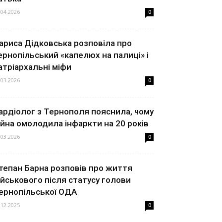
.04.2026
0
ариса Дідковська розповіла про
ернопільський «капелюх на палиці» і
атріархальні міфи
.03.2026
0
ардіолог з Тернополя пояснила, чому
ійна омолодила інфаркти на 20 років
.03.2026
0
тепан Барна розповів про життя
ійськового після статусу голови
ернопільської ОДА
.12.2025
0