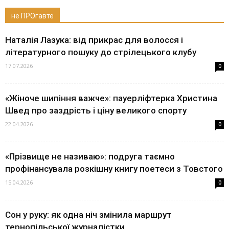
не ПРОгавте
Наталія Лазука: від прикрас для волосся і
літературного пошуку до стрілецького клубу
17.07.2026
0
«Жіноче шипіння важче»: пауерліфтерка Христина
Швед про заздрість і ціну великого спорту
22.04.2026
0
«Прізвище не називаю»: подруга таємно
профінансувала розкішну книгу поетеси з Товстого
15.04.2026
0
Сон у руку: як одна ніч змінила маршрут
тернопільської журналістки