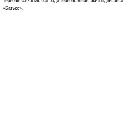
Тернопільської міської ради тернополянин, який підписався
«Батько».