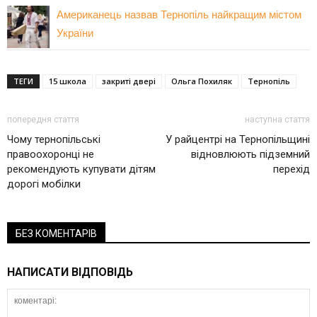
Американець назвав Тернопіль найкращим містом
України
ТЕГИ
15 школа
закриті двері
Ольга Похиляк
Тернопіль
попередня стаття
наступна стаття
Чому тернопільські
У райцентрі на Тернопільщині
правоохоронці не
відновлюють підземний
рекомендують купувати дітям
перехід
дорогі мобілки
БЕЗ КОМЕНТАРІВ
НАПИСАТИ ВІДПОВІДЬ