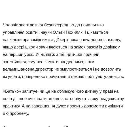
Чоловік звертається безпосередньо до начальника
управління освіти і науки Ольги Похиляк. І цікавиться
наскільки правомірними є дії керівника навчального закладу,
якщо двері школи зачиняюються на замок разом із дзвінком
на перший урок. Учні, які ж з тієї чи іншої причини
запізнилися, змушені чекати під дверима, поки
вельмишановна директор не змилостивиться і не дозволить
їм увійти, попередньо прочитавши лекцію про пунктуальність.
«Батько» запитує, чи це не обмежує його дитину у праві на
освіту. І ще хоче знати, де ще застосовують таку неадекватну
практику. А на завершення дуже просить допомогти вирішити
цю проблему.