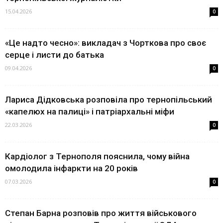
15.04.2026
0
«Це надто чесно»: викладач з Чорткова про своє
серце і листи до батька
09.04.2026
0
Лариса Дідковська розповіла про тернопільський
«капелюх на палиці» і патріархальні міфи
22.03.2026
0
Кардіолог з Тернополя пояснила, чому війна
омолодила інфаркти на 20 років
07.03.2026
0
Степан Барна розповів про життя військового