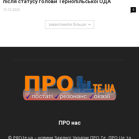
після статусу голови Тернопільської ОДА
15.12.2025
0
завантажити більше
ПРО нас
© PRO.te.ua – новини Західної України ПРО Те, ПРО Це та