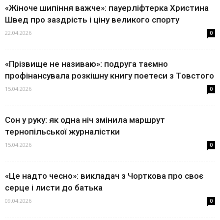
«Жіноче шипіння важче»: пауерліфтерка Христина
Швед про заздрість і ціну великого спорту
22.04.2026
0
«Прізвище не називаю»: подруга таємно
профінансувала розкішну книгу поетеси з Товстого
15.04.2026
0
Сон у руку: як одна ніч змінила маршрут
тернопільської журналістки
15.04.2026
0
«Це надто чесно»: викладач з Чорткова про своє
серце і листи до батька
09.04.2026
0