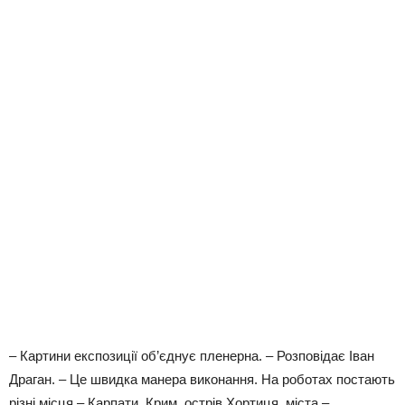
– Картини експозиції об’єднує пленерна. – Розповідає Іван
Драган. – Це швидка манера виконання. На роботах постають
різні місця – Карпати, Крим, острів Хортиця, міста –