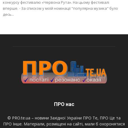
конкурсу фестивалю «Червона Рута». На цьому фестивалі
вперше. - За списком у моїй номінації "популярна музика" було
десь...
ПРО нас
© PRO.te.ua – новини Західної України ПРО Те, ПРО Це та
ПРО Інше. Матеріали, розміщені на сайті, мали б охоронятися