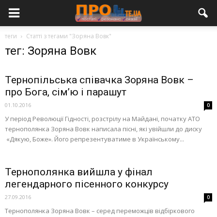
теги
Статті з тегами "Зоряна Вовк"
тег: Зоряна Вовк
Тернопільська співачка Зоряна Вовк –
про Бога, сім’ю і парашут
01.10.2016
0
У період Революції Гідності, розстрілу на Майдані, початку АТО
тернополянка Зоряна Вовк написала пісні, які увійшли до диску
«Дякую, Боже». Його репрезентуватиме в Українському...
Тернополянка вийшла у фінал
легендарного пісенного конкурсу
27.09.2016
0
Тернополянка Зоряна Вовк – серед переможців відбіркового