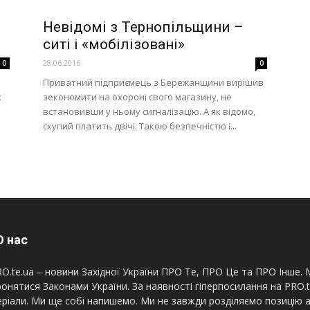
Невідомі з Тернопільщини –
ситі і «мобілізовані»
28.06.2016
0
0
Приватний підприємець з Бережанщини вирішив
х
зекономити на охороні свого магазину, не
встановивши у ньому сигналізацію. А як відомо,
скупий платить двічі. Такою безпечністю і...
 нас
O.te.ua – новини Західної України ПРО Те, ПРО Це та ПРО Інше. М
онятися Законами України. За наявності гіперпосилання на PRO.
ріали. Ми ще собі напишемо. Ми не завжди розділяємо позицію а