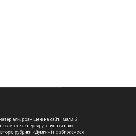
атеріали, розміщені на сайті, мали б
te.ua можете передруковувати наші
вторів рубрики «Думки» і не збираємося