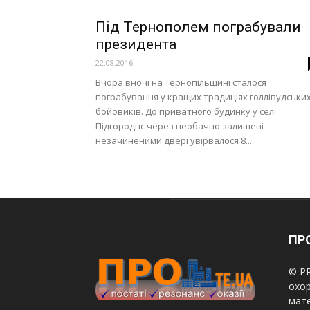
Під Тернополем пограбували
президента
22.08.2016
Вчора вночі на Тернопільщині сталося
пограбування у кращих традиціях голлівудськи
бойовиків. До приватного будинку у селі
Підгороднє через необачно залишені
незачиненими двері увірвалося 8...
ПРО
© PR
охор
мате