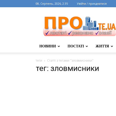
08, Серпень, 2026, 2:35
Увійти / приєднатися
НОВИНИ
ПОСТАТІ
ЖИТТЯ
теги
Статті з тегами "зловмисники"
тег: зловмисники