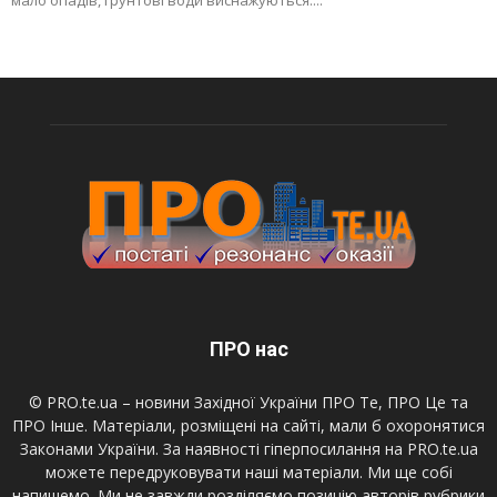
мало опадів, ґрунтові води виснажуються....
ПРО нас
© PRO.te.ua – новини Західної України ПРО Те, ПРО Це та
ПРО Інше. Матеріали, розміщені на сайті, мали б охоронятися
Законами України. За наявності гіперпосилання на PRO.te.ua
можете передруковувати наші матеріали. Ми ще собі
напишемо. Ми не завжди розділяємо позицію авторів рубрики