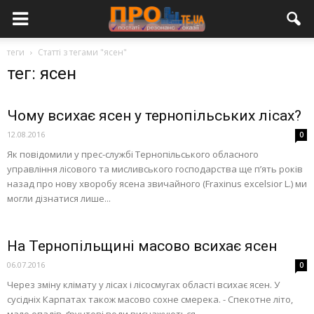
теги
Статті з тегами "ясен"
тег: ясен
Чому всихає ясен у тернопільських лісах?
12.08.2016
0
Як повідомили у прес-службі Тернопільського обласного
управління лісового та мисливського господарства ще п’ять років
назад про нову хворобу ясена звичайного (Fraxinus excelsior L.) ми
могли дізнатися лише...
На Тернопільщині масово всихає ясен
06.07.2016
0
Через зміну клімату у лісах і лісосмугах області всихає ясен. У
сусідніх Карпатах також масово сохне смерека. - Спекотне літо,