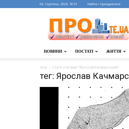
06, Серпень, 2026, 18:51
Увійти / приєднатися
НОВИНИ
ПОСТАТІ
ЖИТТЯ
теги
Статті з тегами "Ярослав Качмарський"
тег: Ярослав Качмар