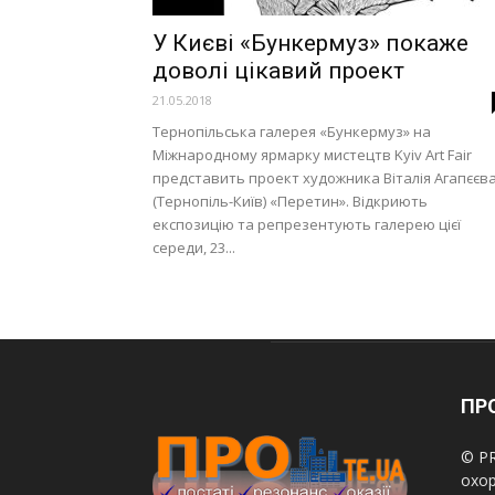
У Києві «Бункермуз» покаже
доволі цікавий проект
21.05.2018
Тернопільська галерея «Бункермуз» на
Міжнародному ярмарку мистецтв Kyiv Art Fair
представить проект художника Віталія Агапєєв
(Тернопіль-Київ) «Перетин». Відкриють
експозицію та репрезентують галерею цієї
середи, 23...
ПРО
© PR
охор