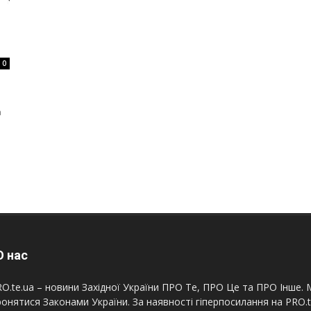
0
а
 нас
O.te.ua – новини Західної України ПРО Те, ПРО Це та ПРО Інше. М
онятися Законами України. За наявності гіперпосилання на PRO.