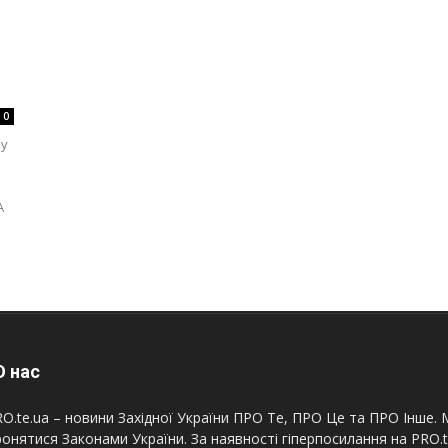
0
ку
А
 нас
O.te.ua – новини Західної України ПРО Те, ПРО Це та ПРО Інше. М
онятися Законами України. За наявності гіперпосилання на PRO.