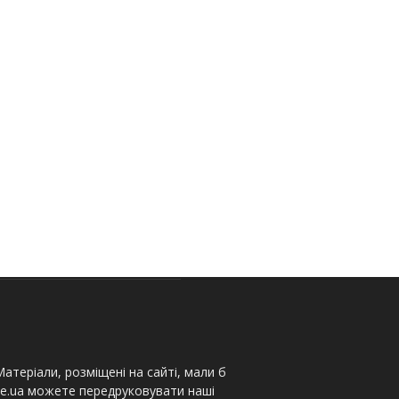
атеріали, розміщені на сайті, мали б
te.ua можете передруковувати наші