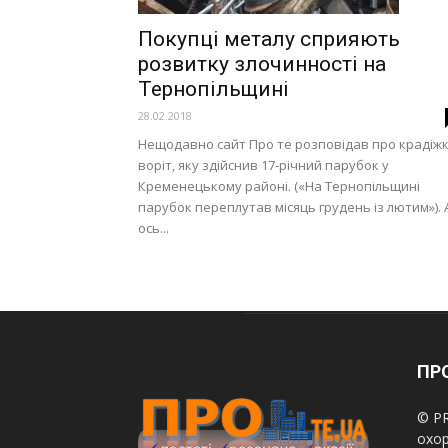
Покупці металу сприяють
розвитку злочинності на
Тернопільщині
28.02.2018
Нещодавно сайт Про те розповідав про крадіж
воріт, яку здійснив 17-річний парубок у
Кременецькому районі. («На Тернопільщині
парубок переплутав місяць грудень із лютим»). 
ось...
ПРО
© PR
охор