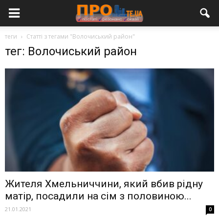
теги
Статті з тегами "Волочиський район"
тег: Волочиський район
Жителя Хмельниччини, який вбив рідну
матір, посадили на сім з половиною...
21.01.2021
0