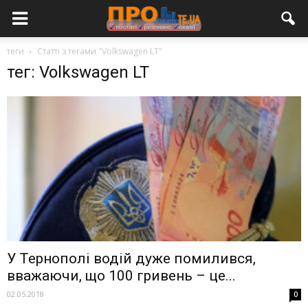
теги
Статті з тегами "Volkswagen LT"
тег: Volkswagen LT
У Тернополі водій дуже помилився,
вважаючи, що 100 гривень – це...
02.05.2018
0