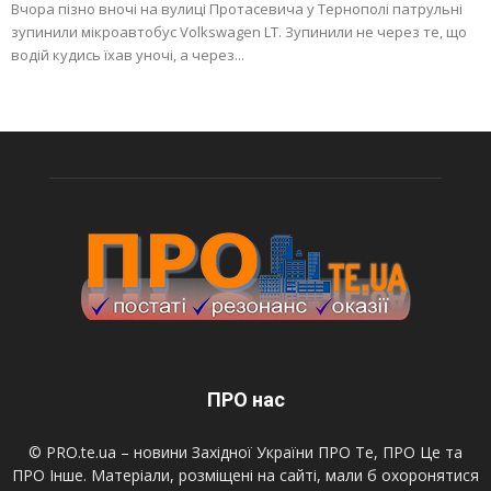
Вчора пізно вночі на вулиці Протасевича у Тернополі патрульні
зупинили мікроавтобус Volkswagen LT. Зупинили не через те, що
водій кудись їхав уночі, а через...
ПРО нас
© PRO.te.ua – новини Західної України ПРО Те, ПРО Це та
ПРО Інше. Матеріали, розміщені на сайті, мали б охоронятися