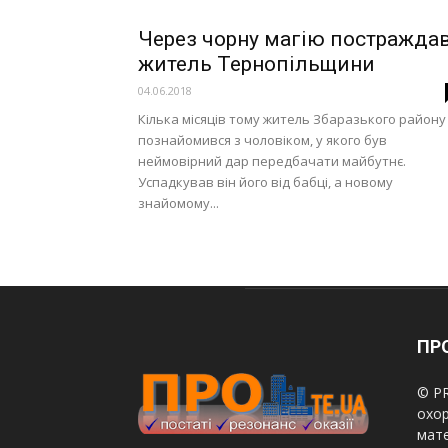
Через чорну магію постражда
житель Тернопільщини
04.06.2018
Кілька місяців тому житель Збаразького району
познайомився з чоловіком, у якого був
неймовірний дар передбачати майбутнє.
Успадкував він його від бабці, а новому
знайомому...
ПРО
© PR
охор
мате