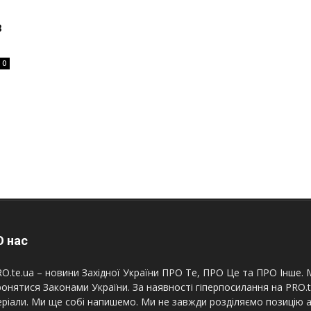
в
0
 нас
O.te.ua – новини Західної України ПРО Те, ПРО Це та ПРО Інше. М
онятися Законами України. За наявності гіперпосилання на PRO.
ріали. Ми ще собі напишемо. Ми не завжди розділяємо позицію а