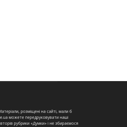
атеріали, розміщені на сайті, мали б
te.ua можете передруковувати наші
вторів рубрики «Думки» і не збираємося