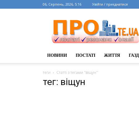
06, Серпень, 2026, 5:16
Увійти / приєднатися
НОВИНИ
ПОСТАТІ
ЖИТТЯ
ГАЗ
теги
Статті з тегами "віщун"
тег: віщун