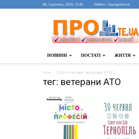
08, Серпень, 2026, 15:30
Увійти / приєднатися
НОВИНИ
ПОСТАТІ
ЖИТТЯ
теги
Статті з тегами "ветерани АТО"
тег: ветерани АТО