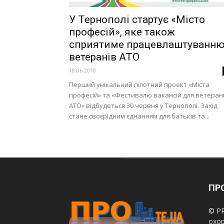
У Тернополі стартує «Місто
професій», яке також
сприятиме працевлаштуванн
ветеранів АТО
18.06.2018
Перший унікальний пілотний проект «Міста
професій» та «Фестивалю вакансій для ветеран
АТО» відбудеться 30 червня у Тернополі. Захід
стане своєрідним єднанням для батьків та...
ПРО
© PR
охор