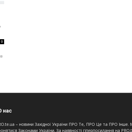
ю
0
ів
 нас
O.te.ua – новини Західної України ПРО Те, ПРО Це та ПРО Інше. М
онятися Законами України. За наявності гіперпосилання на PRO.