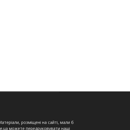
атеріали, розміщені на сайті, мали б
te.ua можете передруковувати наші