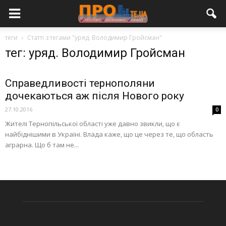
теги
Статті з тегами "уряд. Володимир Гройсман"
тег: уряд. Володимир Гройсман
Справедливості тернополяни
дочекаються аж після Нового року
27.10.2016
0
Жителі Тернопільської області уже давно звикли, що є
найбіднішими в Україні. Влада каже, що це через те, що область
аграрна. Що б там не...