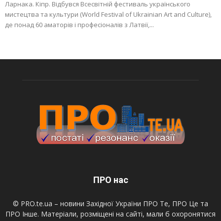
Ларнака. Кіпр. Відбувся Всесвітній фестиваль українського
мистецтва та культури (World Festival of Ukrainian Art and Culture),
де понад 60 аматорів і професіоналів з Латвії,...
ПРО нас
© PRO.te.ua – новини Західної України ПРО Те, ПРО Це та
ПРО Інше. Матеріали, розміщені на сайті, мали б охоронятися