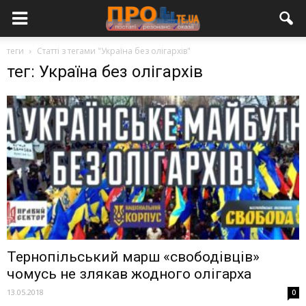
теги
Статті з тегами "Україна без олігархів"
тег: Україна без олігархів
Тернопільський марш «свободівців»
чомусь не злякав жодного олігарха
13.05.2018
0