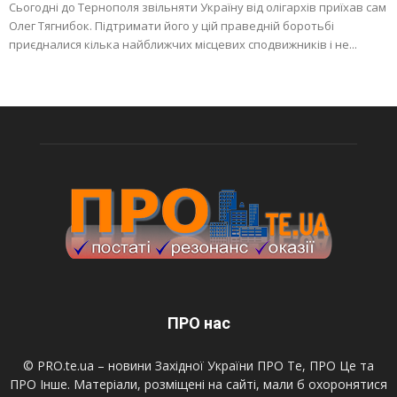
Сьогодні до Тернополя звільняти Україну від олігархів приїхав сам
Олег Тягнибок. Підтримати його у цій праведній боротьбі
приєдналися кілька найближчих місцевих сподвижників і не...
ПРО нас
© PRO.te.ua – новини Західної України ПРО Те, ПРО Це та
ПРО Інше. Матеріали, розміщені на сайті, мали б охоронятися