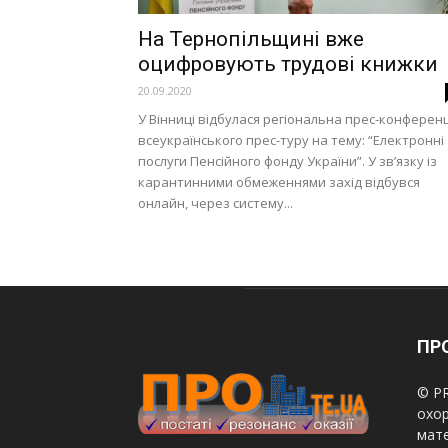
На Тернопільщині вже
оцифровують трудові книжки
20.09.2020
У Вінниці відбулася регіональна прес-конференц
всеукраїнського прес-туру на тему: “Електронні
послуги Пенсійного фонду України”. У зв’язку із
карантинними обмеженнями захід відбувся
онлайн, через систему...
ПРО
© PR
охор
мате