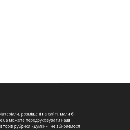
атеріали, розміщені на сайті, мали б
te.ua можете передруковувати наші
вторів рубрики «Думки» і не збираємося