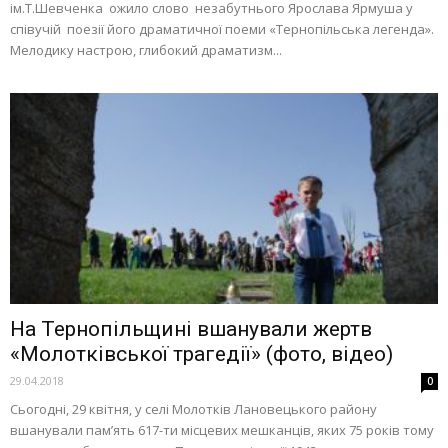
ім.Т.Шевченка ожило слово незабутнього Ярослава Ярмуша у
співучій поезії його драматичної поеми «Тернопільська легенда».
Мелодику настрою, глибокий драматизм...
На Тернопільщині вшанували жертв
«Молотківської трагедії» (фото, відео)
29.04.2018
0
Сьогодні, 29 квітня, у селі Молотків Лановецького району
вшанували пам’ять 617-ти місцевих мешканців, яких 75 років тому