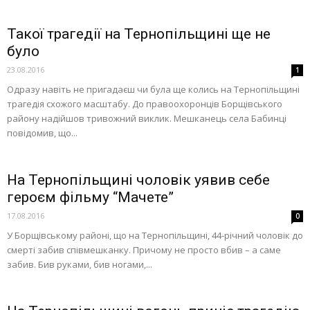
Такої трагедії на Тернопільщині ще не
було
23.08.2016
1
Одразу навіть не пригадаєш чи була ще колись на Тернопільщині
трагедія схожого масштабу. До правоохоронців Борщівського
району надійшов тривожний виклик. Мешканець села Бабинці
повідомив, що...
На Тернопільщині чоловік уявив себе
героєм фільму “Мачете”
17.08.2016
0
У Борщівському районі, що на Тернопільщині, 44-річний чоловік до
смерті забив співмешканку. Причому не просто вбив – а саме
забив. Бив руками, бив ногами,...