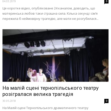
04.03.2019
0
Це коротке відео, опубліковане 24 каналом, доводить, що
материнська любов таки страшна сила. Кілька секунд і сім’я
пережила б неймовірну трагедію, але мати не розгубилася...
На малій сцені тернопільського театру
розігралася велика трагедія
30.05.2018
0
На Малій сцені Тернопільського драматичного театру