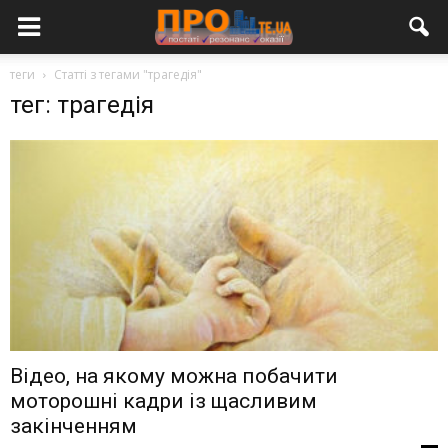
теги
Статті з тегами "трагедія"
тег: трагедія
Відео, на якому можна побачити
моторошні кадри із щасливим
закінченням