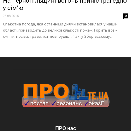
На Тернопільщині вогонь приніс трагедію
у сім’ю
08.08.2016
0
Спекотна погода, яка останніми днями встановилася у нашій
області, призводить до великої кількості пожеж. Горить все –
сміття, посіви, трава, житлові будівлі. Так, у Зборівському...
ПРО нас