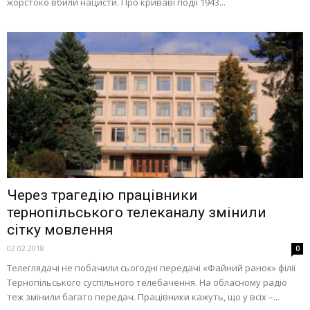
жорстоко вбили нацисти. Про криваві події 1943...
Через трагедію працівники
тернопільського телеканалу змінили
сітку мовлення
02.02.2018
0
Телеглядачі не побачили сьогодні передачі «Файний ранок» філії
Тернопільського суспільного телебачення. На обласному радіо
теж змінили багато передач. Працівники кажуть, що у всіх –...