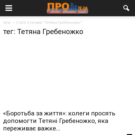
теги
Статті з тегами "Тетяна Гребеножко"
тег: Тетяна Гребеножко
«Боротьба за життя»: колеги просять
допомогти Тетяні Гребеножко, яка
переживає важке...