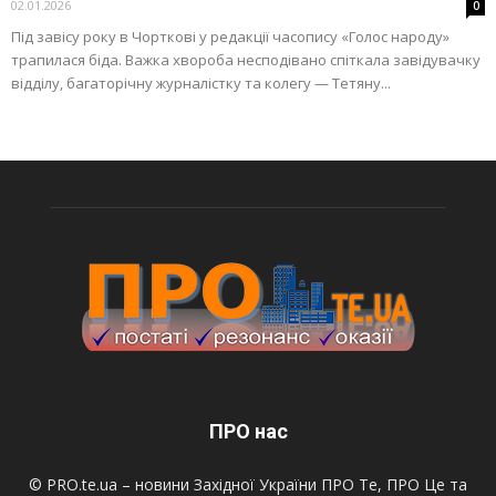
02.01.2026
0
Під завісу року в Чорткові у редакції часопису «Голос народу»
трапилася біда. Важка хвороба несподівано спіткала завідувачку
відділу, багаторічну журналістку та колегу — Тетяну...
ПРО нас
© PRO.te.ua – новини Західної України ПРО Те, ПРО Це та