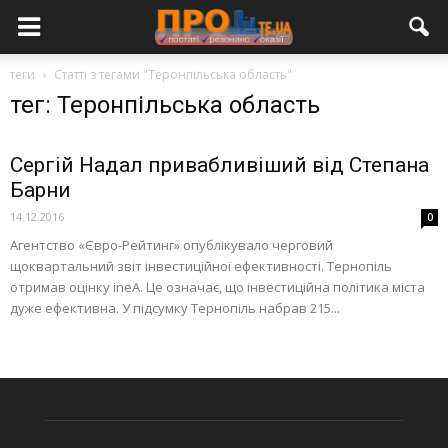
теги
Статті з тегами "Теронпільська область"
тег: Теронпільська область
Сергій Надал привабливіший від Степана
Барни
14.12.2016
0
Агентство «Євро-Рейтинг» опублікувало черговий
щоквартальний звіт інвестиційної ефективності. Тернопіль
отримав оцінку ineA. Це означає, що інвестиційна політика міста
дуже ефективна. У підсумку Тернопіль набрав 215...