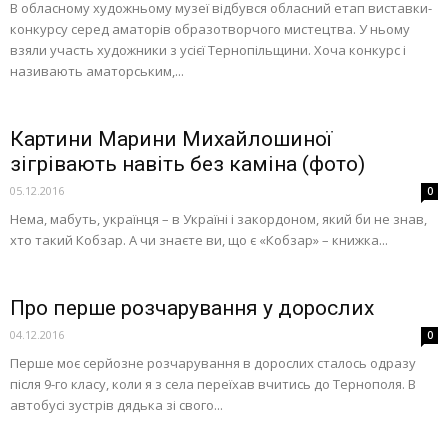
В обласному художньому музеї відбувся обласний етап виставки-
конкурсу серед аматорів образотворчого мистецтва. У ньому
взяли участь художники з усієї Тернопільщини. Хоча конкурс і
називають аматорським,...
Картини Марини Михайлошиної
зігрівають навіть без каміна (фото)
05.12.2016
0
Нема, мабуть, українця – в Україні і закордоном, який би не знав,
хто такий Кобзар. А чи знаєте ви, що є «Кобзар» – книжка...
Про перше розчарування у дорослих
04.12.2016
0
Перше моє серйозне розчарування в дорослих сталось одразу
після 9-го класу, коли я з села переїхав вчитись до Тернополя. В
автобусі зустрів дядька зі свого...