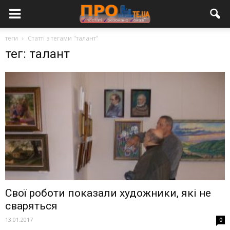
теги
Статті з тегами "талант"
тег: талант
Свої роботи показали художники, які не
сваряться
13.01.2017
0