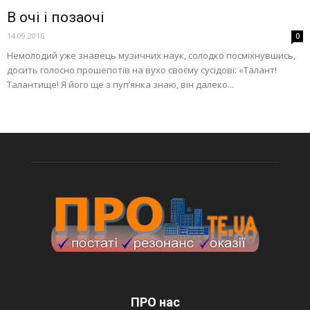
В очі і позаочі
14.09.2016
0
Немолодий уже знавець музичних наук, солодко посміхнувшись,
досить голосно прошепотів на вухо своєму сусідові: «Талант!
Талантище! Я його ще з пуп’янка знаю, він далеко...
ПРО нас