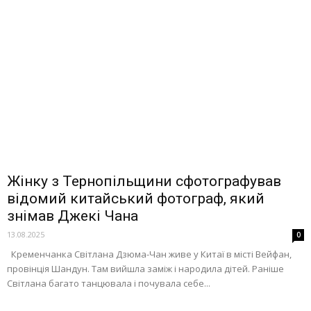
Жінку з Тернопільщини сфотографував
відомий китайський фотограф, який
знімав Джекі Чана
13.08.2025
0
Кременчанка Світлана Дзюма-Чан живе у Китаї в місті Вейфан,
провінція Шандун. Там вийшла заміж і народила дітей. Раніше
Світлана багато танцювала і почувала себе...