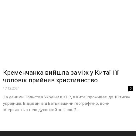
Кременчанка вийшла заміж у Китаї і її
чоловік прийняв християнство
17.12.2024
0
За даними Польства України в КНР, в Китаї проживає до 10 тисяч
українців. Відірвані від Батьківщини географічно, вони
зберігають з нею духовний зв'язок. З...