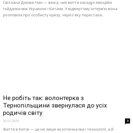
Світлана Дзюма-Чан — жінка, чиє життя нагадує емоційні
гойдалки між Україною і Китаєм. У відвертому інтерв’ю вона
розповіла про особисту кризу, через яку перестала...
Не робіть так: волонтерка з
Тернопільщини звернулася до усіх
родичів світу
20.01.2026
0
Життя в Китаї — це не лише екзотична їжа і технології, а й