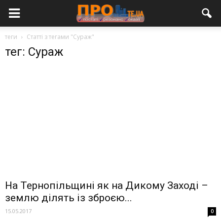
теги
Статті з тегами "Сураж"
тег: Сураж
На Тернопільщині як на Дикому Заході –
землю ділять із зброєю...
15.05.2017
0