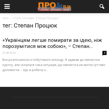
теги
Статті з тегами "Степан Процюк"
тег: Степан Процюк
«Українцям легше помирати за ідею, ніж
порозумітися між собою», – Степан...
31.08.2016
0
Все розпочалося із побутового епізоду. Я здавав до хімчистки
куртку, але склалася така ситуація, що хімчистка не могла суттєво
допомогти. – Що ж робити з...