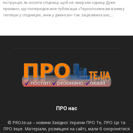
Інструкція, як носити спідниці, щоб не змерзли сідниці Дуже
приємно, що попередня моя публікація «Тернополянкам взимку
тепліше у спідницях, аніж у джинсах» так зацікавила вас,...
ПРО нас
© PRO.te.ua – новини Західної України ПРО Те, ПРО Це та
ПРО Інше. Матеріали, розміщені на сайті, мали б охоронятися