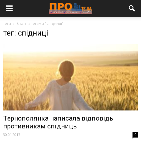
теги
Статті з тегами "спідниці"
тег: спідниці
Тернополянка написала відповідь
противникам спідниць
30.01.2017
0