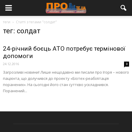
теги
Статті з тегами "солдат"
тег: солдат
24-річний боєць АТО потребує термінової
допомоги
24.12.2016
0
Загрозливі новини! Лише нещодавно ми писали про Ігоря – нового
пацієнта, що долучився до проекту «Біотех-реабілітація
поранених». На сьогодні його стан суттєво ускладнився.
Поранений...