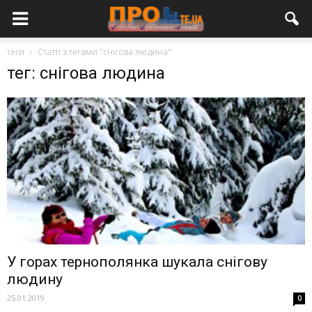
теги
Статті з тегами "снігова людина"
тег: снігова людина
У горах тернополянка шукала снігову
людину
25.01.2019
0