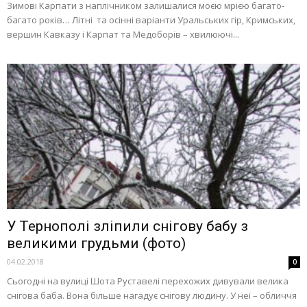
Зимові Карпати з наплічником залишалися моєю мрією багато-
багато років… Літні та осінні варіанти Уральських гір, Кримських,
вершин Кавказу і Карпат та Медоборів – хвилюючі...
У Тернополі зліпили снігову бабу з
великими грудьми (фото)
04.02.2018
0
Сьогодні на вулиці Шота Руставелі перехожих дивували велика
снігова баба. Вона більше нагадує снігову людину. У неї – обличчя