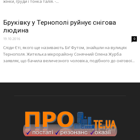
жінки, груди і тонка талія. -...
Бруківку у Тернополі руйнує снігова
людина
19.10.2016
0
Сліди Єті, якого ще називають Біґ Футом, знайшли на вулицях
Тернополя. Жителька мікрорайону Сонячний Олена Журба
заявляє, що бачила величезного чоловіка, подібного до снігової...